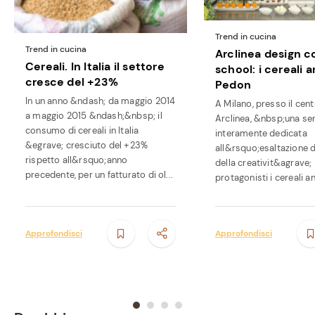
Trend in cucina
Trend in cucina
Arclinea design c
Cereali. In Italia il settore
school: i cereali a
cresce del +23%
Pedon
In un anno &ndash; da maggio 2014
A Milano, presso il cen
a maggio 2015 &ndash;&nbsp; il
Arclinea, &nbsp;una se
consumo di cereali in Italia
interamente dedicata
&egrave; cresciuto del +23%
all&rsquo;esaltazione d
rispetto all&rsquo;anno
della creativit&agrave; 
precedente, per un fatturato di ol...
protagonisti i cereali an
Approfondisci
Approfondisci