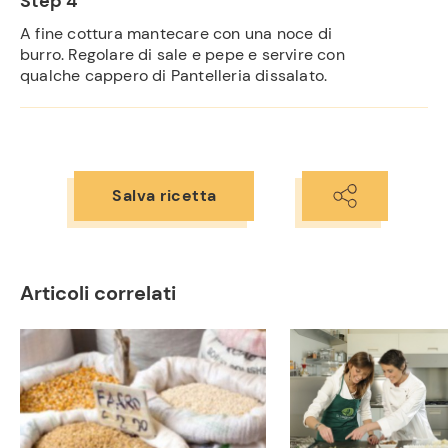
Step 4
Ricette
A fine cottura mantecare con una noce di
preferite
burro. Regolare di sale e pepe e servire con
qualche cappero di Pantelleria dissalato.
Salva ricetta
Articoli correlati