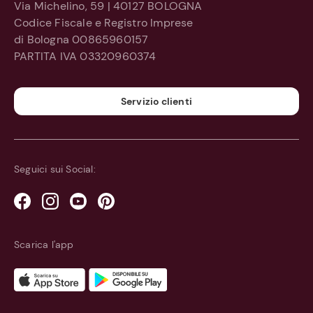
Via Michelino, 59 | 40127 BOLOGNA
Impostazioni Cookie
Codice Fiscale e Registro Imprese
di Bologna 00865960157
Accessibilità
PARTITA IVA 03320960374
Servizio clienti
Seguici sui Social:
Scarica l'app