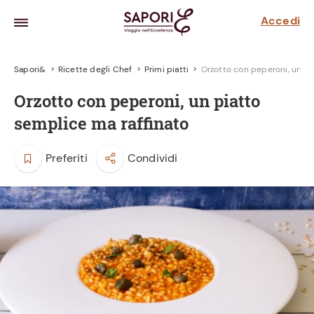
Accedi
Sapori&
Ricette degli Chef
Primi piatti
Orzotto con peperoni, un pi
Orzotto con peperoni, un piatto
semplice ma raffinato
Preferiti
Condividi
la frutta
za sensi di
 può!
hi e
la ricetta
parare il