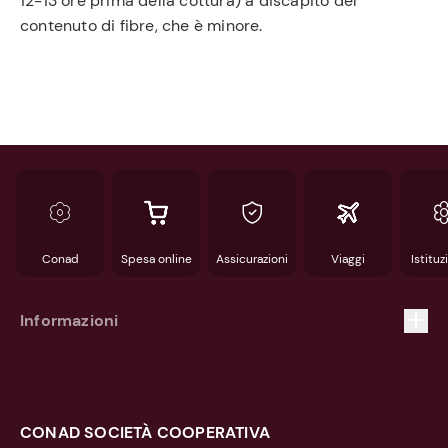
12-13 ore prima della cottura) a discapito del
contenuto di fibre, che è minore.
Conad
Spesa online
Assicurazioni
Viaggi
Istituz
Informazioni
Privacy Policy
Cookie Policy
CONAD SOCIETÀ COOPERATIVA