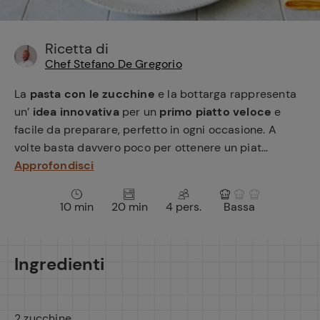
e
Ricetta di
Chef Stefano De Gregorio
La
pasta con le zucchine
e la bottarga rappresenta
un’
idea innovativa
per un
primo piatto veloce
e
facile da preparare, perfetto in ogni occasione. A
volte basta davvero poco per ottenere un piat...
Approfondisci
10 min
20 min
4 pers.
Bassa
Ingredienti
2 zucchine