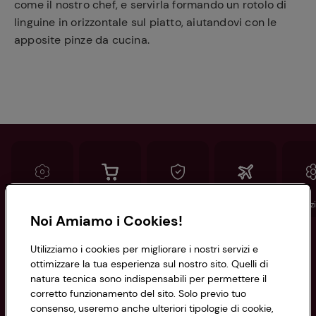
come il nostro chef, e servirla formando un rotolo di
linguine in orizzontale sul piatto, aiutandovi con le
apposite pinze da cucina.
Conad
Spesa online
Assicurazioni
Viaggi
Istituz
Noi Amiamo i Cookies!
Informazioni
Utilizziamo i cookies per migliorare i nostri servizi e
ottimizzare la tua esperienza sul nostro sito. Quelli di
natura tecnica sono indispensabili per permettere il
Privacy Policy
corretto funzionamento del sito. Solo previo tuo
consenso, useremo anche ulteriori tipologie di cookie,