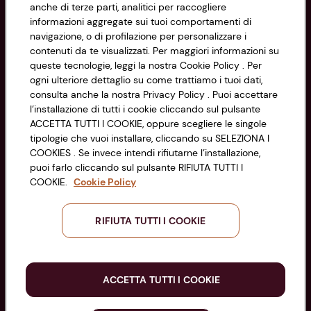
Cookie Policy
anche di terze parti, analitici per raccogliere
CONAD SOCIETÀ COOPERATIVA
informazioni aggregate sui tuoi comportamenti di
Via Michelino, 59 | 40127 BOLOGNA
Impostazioni Cookie
navigazione, o di profilazione per personalizzare i
Codice Fiscale e Registro Imprese
contenuti da te visualizzati. Per maggiori informazioni su
di Bologna 00865960157
Accessibilità
queste tecnologie, leggi la nostra Cookie Policy . Per
PARTITA IVA 03320960374
ogni ulteriore dettaglio su come trattiamo i tuoi dati,
consulta anche la nostra Privacy Policy . Puoi accettare
l’installazione di tutti i cookie cliccando sul pulsante
Servizio clienti
ACCETTA TUTTI I COOKIE, oppure scegliere le singole
tipologie che vuoi installare, cliccando su SELEZIONA I
COOKIES . Se invece intendi rifiutarne l’installazione,
puoi farlo cliccando sul pulsante RIFIUTA TUTTI I
COOKIE.
Cookie Policy
Seguici sui Social:
RIFIUTA TUTTI I COOKIE
Scarica l'app
ACCETTA TUTTI I COOKIE