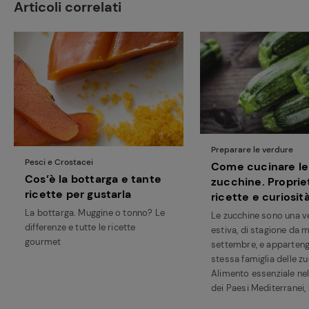
Articoli correlati
Preparare le verdure
Pesci e Crostacei
Come cucinare le
Cos’è la bottarga e tante
zucchine. Proprie
Ricette
ricette per gustarla
ricette e curiosit
preferite
La bottarga. Muggine o tonno? Le
Le zucchine sono una v
differenze e tutte le ricette
estiva, di stagione da 
gourmet
settembre, e apparteng
stessa famiglia delle z
Alimento essenziale nel
dei Paesi Mediterranei, l