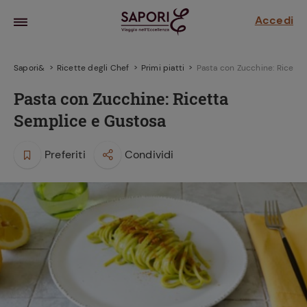
Accedi
Sapori&
Ricette degli Chef
Primi piatti
Pasta con Zucchine: Ricett
Pasta con Zucchine: Ricetta
Semplice e Gustosa
Preferiti
Condividi
la frutta
za sensi di
 può!
hi e
la ricetta
parare il