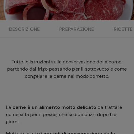
e
DESCRIZIONE
PREPARAZIONE
RICETTE
Tutte le istruzioni sulla conservazione della carne:
partendo dal frigo passando per il sottovuoto e come
congelare la carne nel modo corretto.
La
carne è un alimento molto delicato
da trattare
come si fa per il pesce, che si dice puzzi dopo tre
giorni.
Mettere in atto i
metodi di conservazione della