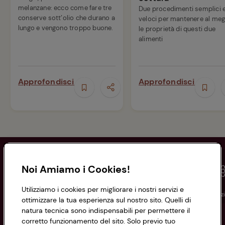
melanzane: ecco come fare tre
Due procedimenti semplici 
conserve sott’olio che durano a
veloci per mantenere al meg
lungo e vengono troppo buone.
le proprietà di questi due
alimenti
Approfondisci
Approfondisci
Noi Amiamo i Cookies!
Utilizziamo i cookies per migliorare i nostri servizi e
Conad
Spesa online
Assicurazioni
Viaggi
Istituz
ottimizzare la tua esperienza sul nostro sito. Quelli di
natura tecnica sono indispensabili per permettere il
corretto funzionamento del sito. Solo previo tuo