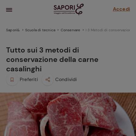
Accedi
Sapori&
Scuola di tecnica
Conservare
I 3 Metodi di conservazione d
Tutto sui 3 metodi di
conservazione della carne
casalinghi
Preferiti
Condividi
la frutta
za sensi di
 può!
hi e
la ricetta
parare il