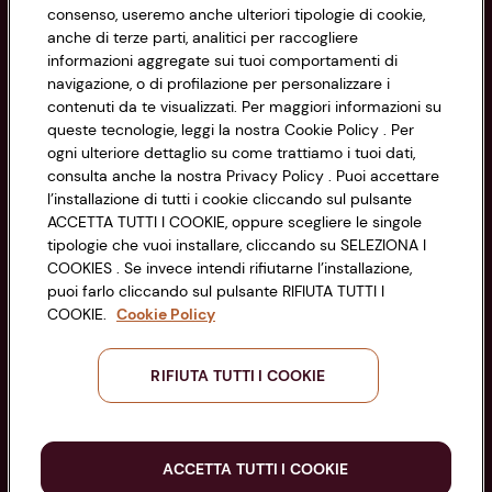
Informazioni
consenso, useremo anche ulteriori tipologie di cookie,
anche di terze parti, analitici per raccogliere
Privacy Policy
informazioni aggregate sui tuoi comportamenti di
navigazione, o di profilazione per personalizzare i
Cookie Policy
contenuti da te visualizzati. Per maggiori informazioni su
CONAD SOCIETÀ COOPERATIVA
queste tecnologie, leggi la nostra Cookie Policy . Per
Via Michelino, 59 | 40127 BOLOGNA
ogni ulteriore dettaglio su come trattiamo i tuoi dati,
Impostazioni Cookie
Codice Fiscale e Registro Imprese
consulta anche la nostra Privacy Policy . Puoi accettare
l’installazione di tutti i cookie cliccando sul pulsante
di Bologna 00865960157
Accessibilità
ACCETTA TUTTI I COOKIE, oppure scegliere le singole
PARTITA IVA 03320960374
tipologie che vuoi installare, cliccando su SELEZIONA I
COOKIES . Se invece intendi rifiutarne l’installazione,
puoi farlo cliccando sul pulsante RIFIUTA TUTTI I
Servizio clienti
COOKIE.
Cookie Policy
RIFIUTA TUTTI I COOKIE
Seguici sui Social:
ACCETTA TUTTI I COOKIE