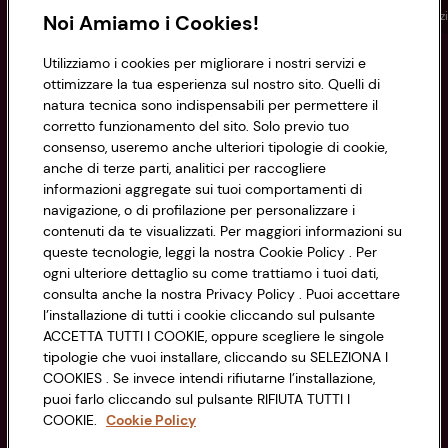
Conad
Spesa online
Assicurazioni
Viaggi
Istituz
Noi Amiamo i Cookies!
Utilizziamo i cookies per migliorare i nostri servizi e
Informazioni
ottimizzare la tua esperienza sul nostro sito. Quelli di
natura tecnica sono indispensabili per permettere il
corretto funzionamento del sito. Solo previo tuo
Privacy Policy
consenso, useremo anche ulteriori tipologie di cookie,
anche di terze parti, analitici per raccogliere
Cookie Policy
CONAD SOCIETÀ COOPERATIVA
informazioni aggregate sui tuoi comportamenti di
navigazione, o di profilazione per personalizzare i
Via Michelino, 59 | 40127 BOLOGNA
Impostazioni Cookie
contenuti da te visualizzati. Per maggiori informazioni su
Codice Fiscale e Registro Imprese
queste tecnologie, leggi la nostra Cookie Policy . Per
di Bologna 00865960157
Accessibilità
ogni ulteriore dettaglio su come trattiamo i tuoi dati,
PARTITA IVA 03320960374
consulta anche la nostra Privacy Policy . Puoi accettare
l’installazione di tutti i cookie cliccando sul pulsante
ACCETTA TUTTI I COOKIE, oppure scegliere le singole
Servizio clienti
tipologie che vuoi installare, cliccando su SELEZIONA I
COOKIES . Se invece intendi rifiutarne l’installazione,
puoi farlo cliccando sul pulsante RIFIUTA TUTTI I
COOKIE.
Cookie Policy
Seguici sui Social: