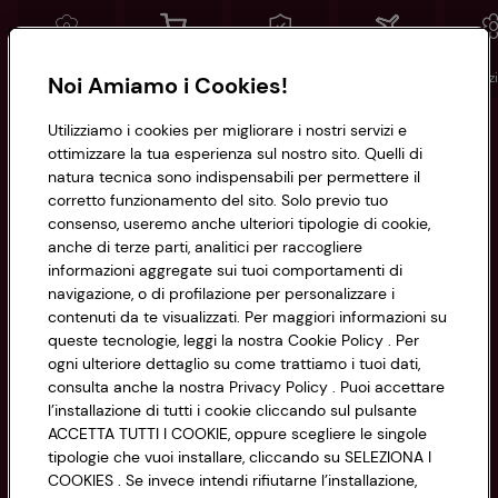
Conad
Spesa online
Assicurazioni
Viaggi
Istituz
Noi Amiamo i Cookies!
Utilizziamo i cookies per migliorare i nostri servizi e
Informazioni
ottimizzare la tua esperienza sul nostro sito. Quelli di
natura tecnica sono indispensabili per permettere il
corretto funzionamento del sito. Solo previo tuo
Privacy Policy
consenso, useremo anche ulteriori tipologie di cookie,
anche di terze parti, analitici per raccogliere
Cookie Policy
CONAD SOCIETÀ COOPERATIVA
informazioni aggregate sui tuoi comportamenti di
navigazione, o di profilazione per personalizzare i
Via Michelino, 59 | 40127 BOLOGNA
Impostazioni Cookie
contenuti da te visualizzati. Per maggiori informazioni su
Codice Fiscale e Registro Imprese
queste tecnologie, leggi la nostra Cookie Policy . Per
di Bologna 00865960157
Accessibilità
ogni ulteriore dettaglio su come trattiamo i tuoi dati,
PARTITA IVA 03320960374
consulta anche la nostra Privacy Policy . Puoi accettare
l’installazione di tutti i cookie cliccando sul pulsante
ACCETTA TUTTI I COOKIE, oppure scegliere le singole
Servizio clienti
tipologie che vuoi installare, cliccando su SELEZIONA I
COOKIES . Se invece intendi rifiutarne l’installazione,