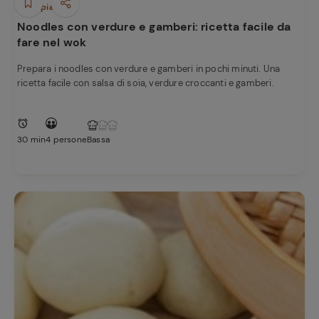
e
Primi piatti
Noodles con verdure e gamberi: ricetta facile da
fare nel wok
Prepara i noodles con verdure e gamberi in pochi minuti. Una
ricetta facile con salsa di soia, verdure croccanti e gamberi.
30 min
4 persone
Bassa