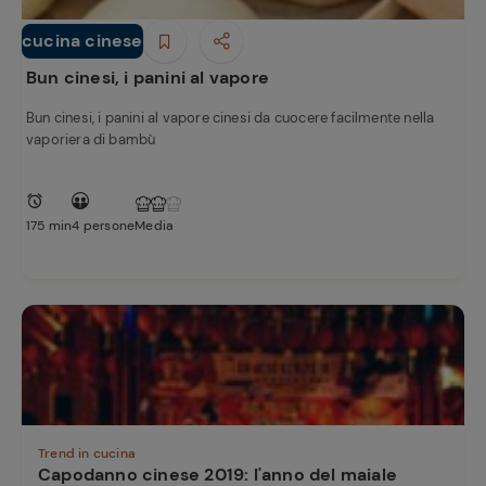
cucina cinese
Piatti Unici
Bun cinesi, i panini al vapore
Bun cinesi, i panini al vapore cinesi da cuocere facilmente nella
vaporiera di bambù
175 min
4 persone
Media
Trend in cucina
Capodanno cinese 2019: l'anno del maiale