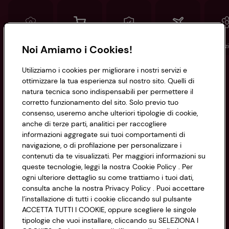
Conad
Spesa online
Assicurazioni
Viaggi
Istituz
Noi Amiamo i Cookies!
Utilizziamo i cookies per migliorare i nostri servizi e
Informazioni
ottimizzare la tua esperienza sul nostro sito. Quelli di
natura tecnica sono indispensabili per permettere il
corretto funzionamento del sito. Solo previo tuo
Privacy Policy
consenso, useremo anche ulteriori tipologie di cookie,
anche di terze parti, analitici per raccogliere
Cookie Policy
CONAD SOCIETÀ COOPERATIVA
informazioni aggregate sui tuoi comportamenti di
navigazione, o di profilazione per personalizzare i
Via Michelino, 59 | 40127 BOLOGNA
Impostazioni Cookie
contenuti da te visualizzati. Per maggiori informazioni su
Codice Fiscale e Registro Imprese
queste tecnologie, leggi la nostra Cookie Policy . Per
di Bologna 00865960157
Accessibilità
ogni ulteriore dettaglio su come trattiamo i tuoi dati,
PARTITA IVA 03320960374
consulta anche la nostra Privacy Policy . Puoi accettare
l’installazione di tutti i cookie cliccando sul pulsante
ACCETTA TUTTI I COOKIE, oppure scegliere le singole
Servizio clienti
tipologie che vuoi installare, cliccando su SELEZIONA I