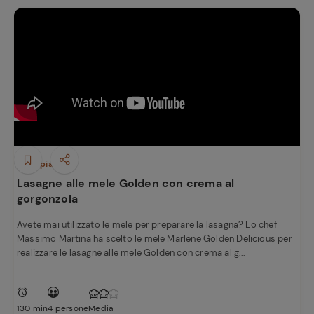
Primi piatti
Lasagne alle mele Golden con crema al
gorgonzola
Avete mai utilizzato le mele per preparare la lasagna? Lo chef
Massimo Martina ha scelto le mele Marlene Golden Delicious per
realizzare le lasagne alle mele Golden con crema al g...
130 min
4 persone
Media