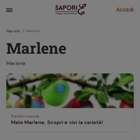
Accedi
Sapori&
Marlene
Marlene
Marlene
la frutta
za sensi di
 può!
Trend in cucina
Mele Marlene. Scopri e vivi la varietà!
hi e
la ricetta
parare il