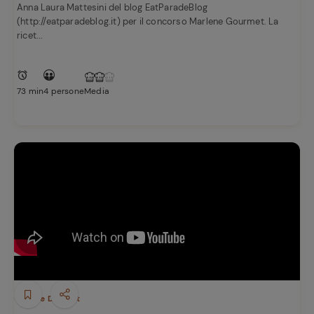
Anna Laura Mattesini del blog EatParadeBlog
(http://eatparadeblog.it) per il concorso Marlene Gourmet. La
ricet...
73 min
4 persone
Media
Dolci e Dessert