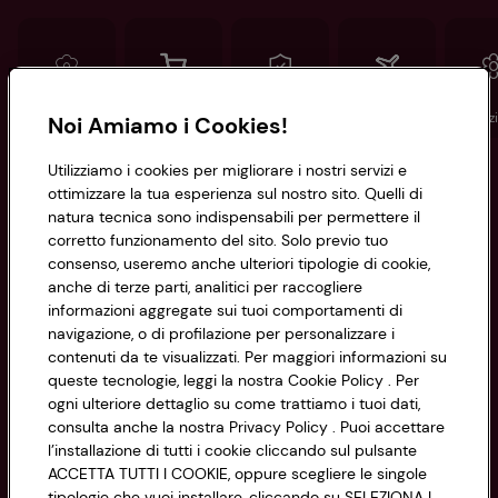
Conad
Spesa online
Assicurazioni
Viaggi
Istituz
Noi Amiamo i Cookies!
Utilizziamo i cookies per migliorare i nostri servizi e
Informazioni
ottimizzare la tua esperienza sul nostro sito. Quelli di
natura tecnica sono indispensabili per permettere il
corretto funzionamento del sito. Solo previo tuo
Privacy Policy
consenso, useremo anche ulteriori tipologie di cookie,
anche di terze parti, analitici per raccogliere
Cookie Policy
CONAD SOCIETÀ COOPERATIVA
informazioni aggregate sui tuoi comportamenti di
navigazione, o di profilazione per personalizzare i
Via Michelino, 59 | 40127 BOLOGNA
Impostazioni Cookie
contenuti da te visualizzati. Per maggiori informazioni su
Codice Fiscale e Registro Imprese
queste tecnologie, leggi la nostra Cookie Policy . Per
di Bologna 00865960157
Accessibilità
ogni ulteriore dettaglio su come trattiamo i tuoi dati,
PARTITA IVA 03320960374
consulta anche la nostra Privacy Policy . Puoi accettare
l’installazione di tutti i cookie cliccando sul pulsante
ACCETTA TUTTI I COOKIE, oppure scegliere le singole
Servizio clienti
tipologie che vuoi installare, cliccando su SELEZIONA I