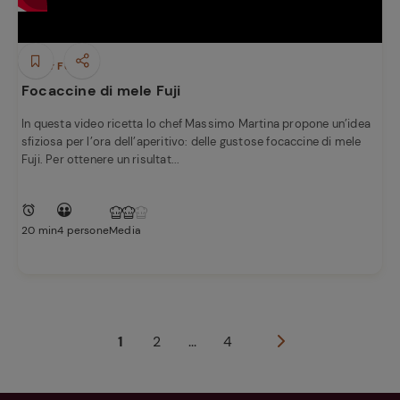
Finger Food
Focaccine di mele Fuji
In questa video ricetta lo chef Massimo Martina propone un’idea
sfiziosa per l’ora dell’aperitivo: delle gustose focaccine di mele
Fuji. Per ottenere un risultat...
20 min
4 persone
Media
1
2
...
4