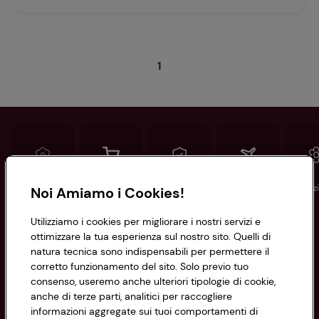
1
Conad
Spesa online
Assicurazioni
Viaggi
Istituz
Noi Amiamo i Cookies!
Utilizziamo i cookies per migliorare i nostri servizi e
Informazioni
ottimizzare la tua esperienza sul nostro sito. Quelli di
natura tecnica sono indispensabili per permettere il
corretto funzionamento del sito. Solo previo tuo
Privacy Policy
consenso, useremo anche ulteriori tipologie di cookie,
anche di terze parti, analitici per raccogliere
Cookie Policy
CONAD SOCIETÀ COOPERATIVA
informazioni aggregate sui tuoi comportamenti di