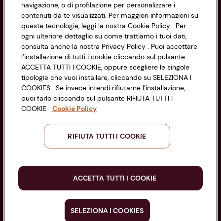
navigazione, o di profilazione per personalizzare i
Via Michelino, 59 | 40127 BOLOGNA
Impostazioni Cookie
contenuti da te visualizzati. Per maggiori informazioni su
Codice Fiscale e Registro Imprese
queste tecnologie, leggi la nostra Cookie Policy . Per
di Bologna 00865960157
Accessibilità
ogni ulteriore dettaglio su come trattiamo i tuoi dati,
PARTITA IVA 03320960374
consulta anche la nostra Privacy Policy . Puoi accettare
l’installazione di tutti i cookie cliccando sul pulsante
ACCETTA TUTTI I COOKIE, oppure scegliere le singole
Servizio clienti
tipologie che vuoi installare, cliccando su SELEZIONA I
COOKIES . Se invece intendi rifiutarne l’installazione,
puoi farlo cliccando sul pulsante RIFIUTA TUTTI I
COOKIE.
Cookie Policy
Seguici sui Social:
RIFIUTA TUTTI I COOKIE
Scarica l'app
ACCETTA TUTTI I COOKIE
SELEZIONA I COOKIES