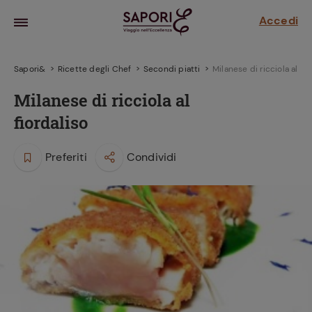
Accedi
Sapori&
Ricette degli Chef
Secondi piatti
Milanese di ricciola al fio
Milanese di ricciola al
fiordaliso
Preferiti
Condividi
la frutta
za sensi di
 può!
hi e
la ricetta
parare il