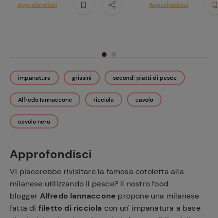
Approfondisci
Approfondisci
impanatura
grissini
secondi piatti di pesce
Alfredo Iannaccone
ricciola
cavolo
cavolo nero
Approfondisci
Vi piacerebbe rivisitare la famosa cotoletta alla
milanese utilizzando il pesce? Il nostro food
blogger
Alfredo Iannaccone
propone una milanese
fatta di
filetto di ricciola
con un' impanatura a base