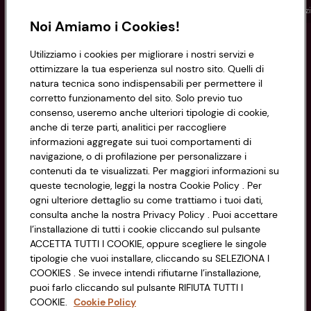
Conad
Spesa online
Assicurazioni
Viaggi
Istituz
Noi Amiamo i Cookies!
Informazioni
Utilizziamo i cookies per migliorare i nostri servizi e
ottimizzare la tua esperienza sul nostro sito. Quelli di
natura tecnica sono indispensabili per permettere il
Privacy Policy
corretto funzionamento del sito. Solo previo tuo
consenso, useremo anche ulteriori tipologie di cookie,
Cookie Policy
anche di terze parti, analitici per raccogliere
CONAD SOCIETÀ COOPERATIVA
informazioni aggregate sui tuoi comportamenti di
Via Michelino, 59 | 40127 BOLOGNA
Impostazioni Cookie
navigazione, o di profilazione per personalizzare i
Codice Fiscale e Registro Imprese
contenuti da te visualizzati. Per maggiori informazioni su
di Bologna 00865960157
Accessibilità
queste tecnologie, leggi la nostra Cookie Policy . Per
PARTITA IVA 03320960374
ogni ulteriore dettaglio su come trattiamo i tuoi dati,
consulta anche la nostra Privacy Policy . Puoi accettare
l’installazione di tutti i cookie cliccando sul pulsante
Servizio clienti
ACCETTA TUTTI I COOKIE, oppure scegliere le singole
tipologie che vuoi installare, cliccando su SELEZIONA I
COOKIES . Se invece intendi rifiutarne l’installazione,
puoi farlo cliccando sul pulsante RIFIUTA TUTTI I
COOKIE.
Cookie Policy
Seguici sui Social: