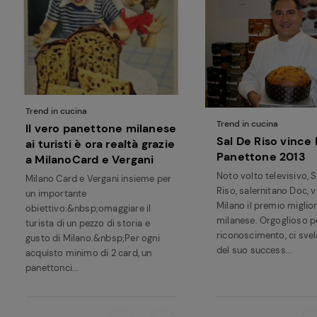
Trend in cucina
Trend in cucina
Il vero panettone milanese
Sal De Riso vince
ai turisti è ora realtà grazie
Panettone 2013
a MilanoCard e Vergani
Noto volto televisivo, 
Milano Card e Vergani insieme per
Riso, salernitano Doc, v
un importante
Milano il premio miglio
obiettivo:&nbsp;omaggiare il
milanese. Orgoglioso pe
turista di un pezzo di storia e
riconoscimento, ci svela
gusto di Milano.&nbsp;Per ogni
del suo success...
acquisto minimo di 2 card, un
panettonci...