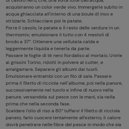
di cavolo nero, che, una volta tolte dall'acqua,
acquisiranno un color verde vivo. Immergerle subito in
acqua ghiacciata all'interno di una boule di inox e
strizzarle. Schiacciare poi le patate.
Porre il cavolo, le patate e il resto delle verdure in un
thermomix; emulsionare il tutto con 4 mestoli di
brodo a 37°. Ottenere una vellutata calda e
leggermente liquida e tenerla da parte.
Passare le foglie di tè nero fiordaliso al mortaio. Unirle
ai grissini Torino, ridotti in polvere al cutter, e
amalgamare. Separare gli albumi dai tuorli.
Emulsionare entrambi con un filo di sale. Passare
prima il filetto di ricciola nell'albume, poi nella panure,
successivamente nel tuorlo e infine di nuovo nella
panure, versandola sul pesce con le mani, sia nella
Ricette
prima che nella seconda fase.
preferite
Scaldare l'olio di riso a 80° tuffarvi il filetto di ricciola
panato, farlo cuocere lentamente all'esterno, il calore
dovrà penetrare nelle fibre del pesce in modo che sia