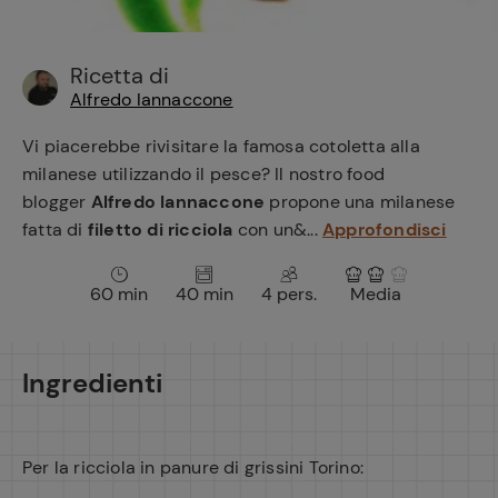
e
Ricetta di
Alfredo Iannaccone
Vi piacerebbe rivisitare la famosa cotoletta alla
milanese utilizzando il pesce? Il nostro food
blogger
Alfredo Iannaccone
propone una milanese
fatta di
filetto di ricciola
con un&...
Approfondisci
60 min
40 min
4 pers.
Media
Ingredienti
Per la ricciola in panure di grissini Torino: