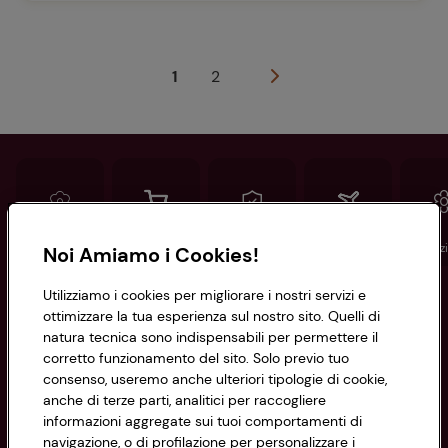
1
2
Conad
Spesa online
Assicurazioni
Viaggi
Istituz
Noi Amiamo i Cookies!
Utilizziamo i cookies per migliorare i nostri servizi e
Informazioni
ottimizzare la tua esperienza sul nostro sito. Quelli di
natura tecnica sono indispensabili per permettere il
corretto funzionamento del sito. Solo previo tuo
Privacy Policy
consenso, useremo anche ulteriori tipologie di cookie,
anche di terze parti, analitici per raccogliere
Cookie Policy
CONAD SOCIETÀ COOPERATIVA
informazioni aggregate sui tuoi comportamenti di
navigazione, o di profilazione per personalizzare i
Via Michelino, 59 | 40127 BOLOGNA