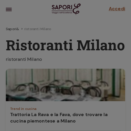
Accedi
Sapori&
ristoranti Milano
Ristoranti Milano
ristoranti Milano
la frutta
za sensi di
 può!
Trend in cucina
Trattoria La Rava e la Fava, dove trovare la
cucina piemontese a Milano
hi e
la ricetta
parare il