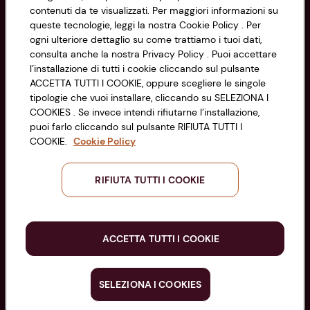
Impostazioni Cookie
contenuti da te visualizzati. Per maggiori informazioni su
Codice Fiscale e Registro Imprese
queste tecnologie, leggi la nostra Cookie Policy . Per
di Bologna 00865960157
Accessibilità
ogni ulteriore dettaglio su come trattiamo i tuoi dati,
PARTITA IVA 03320960374
consulta anche la nostra Privacy Policy . Puoi accettare
l’installazione di tutti i cookie cliccando sul pulsante
ACCETTA TUTTI I COOKIE, oppure scegliere le singole
Servizio clienti
tipologie che vuoi installare, cliccando su SELEZIONA I
COOKIES . Se invece intendi rifiutarne l’installazione,
puoi farlo cliccando sul pulsante RIFIUTA TUTTI I
COOKIE.
Cookie Policy
Seguici sui Social:
RIFIUTA TUTTI I COOKIE
Scarica l'app
ACCETTA TUTTI I COOKIE
SELEZIONA I COOKIES