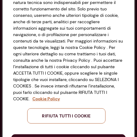
natura tecnica sono indispensabili per permettere il
corretto funzionamento del sito. Solo previo tuo
Privacy Policy
consenso, useremo anche ulteriori tipologie di cookie,
anche di terze parti, analitici per raccogliere
Cookie Policy
CONAD SOCIETÀ COOPERATIVA
informazioni aggregate sui tuoi comportamenti di
navigazione, o di profilazione per personalizzare i
Via Michelino, 59 | 40127 BOLOGNA
Impostazioni Cookie
contenuti da te visualizzati. Per maggiori informazioni su
Codice Fiscale e Registro Imprese
queste tecnologie, leggi la nostra Cookie Policy . Per
di Bologna 00865960157
Accessibilità
ogni ulteriore dettaglio su come trattiamo i tuoi dati,
PARTITA IVA 03320960374
consulta anche la nostra Privacy Policy . Puoi accettare
l’installazione di tutti i cookie cliccando sul pulsante
ACCETTA TUTTI I COOKIE, oppure scegliere le singole
Servizio clienti
tipologie che vuoi installare, cliccando su SELEZIONA I
COOKIES . Se invece intendi rifiutarne l’installazione,
puoi farlo cliccando sul pulsante RIFIUTA TUTTI I
COOKIE.
Cookie Policy
Seguici sui Social:
RIFIUTA TUTTI I COOKIE