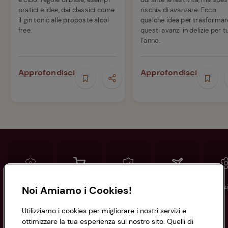
pratici e idee, dai classici come
rischia di avanzare. Ecco
il gin tonic alle proposte alcol
qualche idea per trasformar
free.
questi avanzi in delizie per t
l’anno.
Approfondisci
Approfondisci
Conad
Spesa online
Assicurazioni
Viaggi
Istituz
Noi Amiamo i Cookies!
Utilizziamo i cookies per migliorare i nostri servizi e
Informazioni
ottimizzare la tua esperienza sul nostro sito. Quelli di