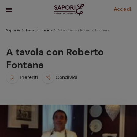
Accedi
Sapori&
Trend in cucina
A tavola con Roberto Fontana
A tavola con Roberto
Fontana
Preferiti
Condividi
la frutta
za sensi di
 può!
hi e
la ricetta
parare il