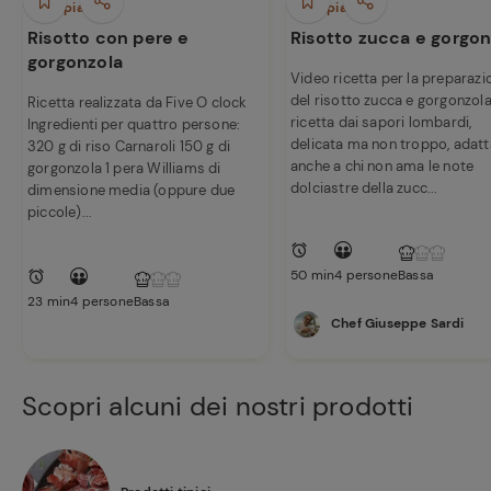
Primi piatti
Primi piatti
Risotto con pere e
Risotto zucca e gorgon
gorgonzola
Video ricetta per la preparazi
del risotto zucca e gorgonzola
Ricetta realizzata da Five O clock
ricetta dai sapori lombardi,
Ingredienti per quattro persone:
delicata ma non troppo, adatt
320 g di riso Carnaroli 150 g di
anche a chi non ama le note
gorgonzola 1 pera Williams di
dolciastre della zucc...
dimensione media (oppure due
piccole)...
50 min
4 persone
Bassa
23 min
4 persone
Bassa
Chef Giuseppe Sardi
Scopri alcuni dei nostri prodotti