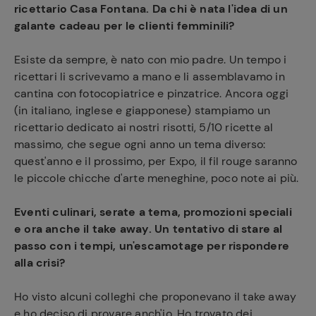
ricettario Casa Fontana. Da chi è nata l'idea di un
galante cadeau per le clienti femminili?
Esiste da sempre, è nato con mio padre. Un tempo i
ricettari li scrivevamo a mano e li assemblavamo in
cantina con fotocopiatrice e pinzatrice. Ancora oggi
(in italiano, inglese e giapponese) stampiamo un
ricettario dedicato ai nostri risotti, 5/10 ricette al
massimo, che segue ogni anno un tema diverso:
quest'anno e il prossimo, per Expo, il fil rouge saranno
le piccole chicche d'arte meneghine, poco note ai più.
Eventi culinari, serate a tema, promozioni speciali
e ora anche il take away. Un tentativo di stare al
passo con i tempi, un'escamotage per rispondere
alla crisi?
Ho visto alcuni colleghi che proponevano il take away
e ho deciso di provare anch'io. Ho trovato dei