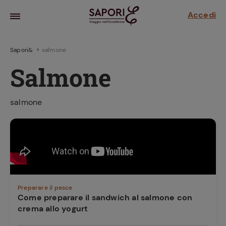
Accedi
Sapori&
salmone
Salmone
salmone
la frutta
za sensi di
 può!
Preparare il pesce
Come preparare il sandwich al salmone con
crema allo yogurt
hi e
la ricetta
parare il