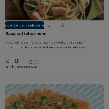
ricette con salmone
Primi piatti
Spaghetti al salmone
Spaghetti al salmone con panna e vodka, classicone
intramontabile da provare almeno una volta nella vita
15 min
4 persone
Bassa