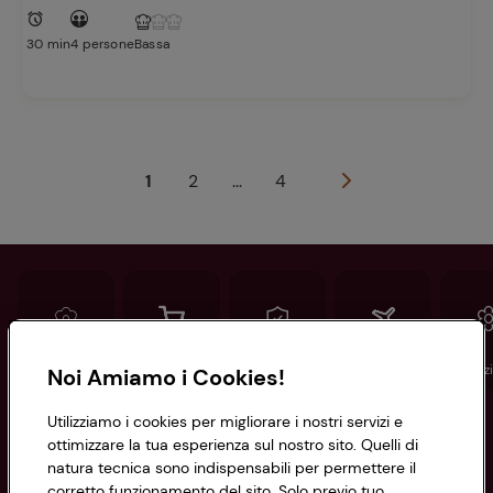
30 min
4 persone
Bassa
1
2
...
4
Conad
Spesa online
Assicurazioni
Viaggi
Istituz
Noi Amiamo i Cookies!
Utilizziamo i cookies per migliorare i nostri servizi e
Informazioni
ottimizzare la tua esperienza sul nostro sito. Quelli di
natura tecnica sono indispensabili per permettere il
corretto funzionamento del sito. Solo previo tuo