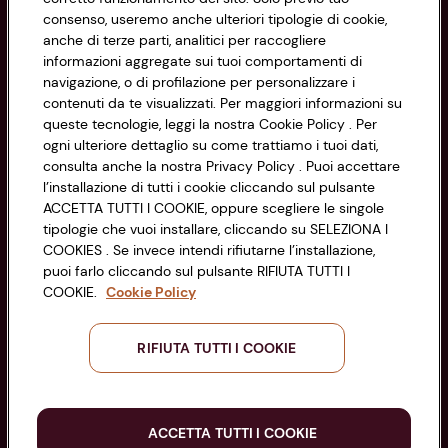
Privacy Policy
consenso, useremo anche ulteriori tipologie di cookie,
anche di terze parti, analitici per raccogliere
Cookie Policy
CONAD SOCIETÀ COOPERATIVA
informazioni aggregate sui tuoi comportamenti di
navigazione, o di profilazione per personalizzare i
Via Michelino, 59 | 40127 BOLOGNA
Impostazioni Cookie
contenuti da te visualizzati. Per maggiori informazioni su
Codice Fiscale e Registro Imprese
queste tecnologie, leggi la nostra Cookie Policy . Per
di Bologna 00865960157
Accessibilità
ogni ulteriore dettaglio su come trattiamo i tuoi dati,
PARTITA IVA 03320960374
consulta anche la nostra Privacy Policy . Puoi accettare
l’installazione di tutti i cookie cliccando sul pulsante
ACCETTA TUTTI I COOKIE, oppure scegliere le singole
Servizio clienti
tipologie che vuoi installare, cliccando su SELEZIONA I
COOKIES . Se invece intendi rifiutarne l’installazione,
puoi farlo cliccando sul pulsante RIFIUTA TUTTI I
COOKIE.
Cookie Policy
Seguici sui Social:
RIFIUTA TUTTI I COOKIE
Scarica l'app
ACCETTA TUTTI I COOKIE