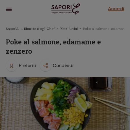
Accedi
Sapori&
Ricette degli Chef
Piatti Unici
Poke al salmone, edamame e
Poke al salmone, edamame e
zenzero
Preferiti
Condividi
la frutta
za sensi di
 può!
hi e
la ricetta
parare il