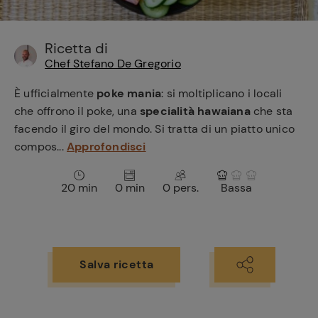
e
Ricetta di
Chef Stefano De Gregorio
È ufficialmente
poke mania
: si moltiplicano i locali
che offrono il poke, una
specialità hawaiana
che sta
facendo il giro del mondo. Si tratta di un piatto unico
compos...
Approfondisci
20 min
0 min
0 pers.
Bassa
Salva ricetta