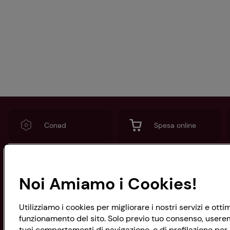
Conad
Spesa online
Noi Amiamo i Cookies!
CONAD SOCIETÀ COOPERATIVA
Via Michelino, 59 | 40127 BOLOGNA
Codice Fiscale e Registro Imprese
Utilizziamo i cookies per migliorare i nostri servizi e ott
di Bologna 00865960157
funzionamento del sito. Solo previo tuo consenso, useremo
PARTITA IVA 03320960374
tuoi comportamenti di navigazione, o di profilazione per p