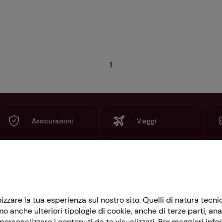
1
Assicurazioni
Viaggi
Informazioni
imizzare la tua esperienza sul nostro sito. Quelli di natura tec
Privacy Policy
 anche ulteriori tipologie di cookie, anche di terze parti, ana
Cookie Policy
ersonalizzare i contenuti da te visualizzati. Per maggiori info