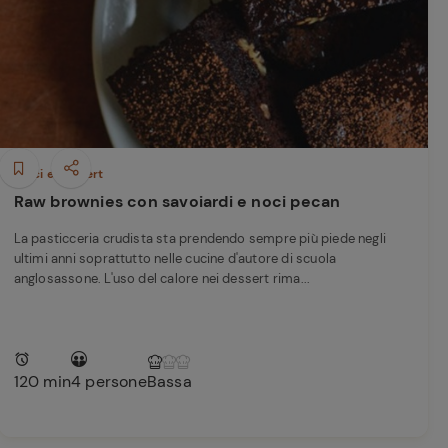
perduta
Come affumicare:
legna ed erbe da
usare
Finferli, animelle e
salsa ai frutti rossi
Dolci e Dessert
Raw brownies con savoiardi e noci pecan
La pasticceria crudista sta prendendo sempre più piede negli
ultimi anni soprattutto nelle cucine d'autore di scuola
anglosassone. L'uso del calore nei dessert rima...
120 min
4 persone
Bassa