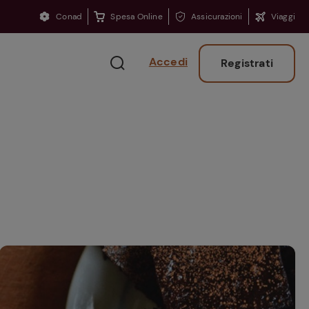
Conad
Spesa Online
Assicurazioni
Viaggi
Accedi
Registrati
Ritorno sui banchi?
Consigli per ritrovare
la concentrazione