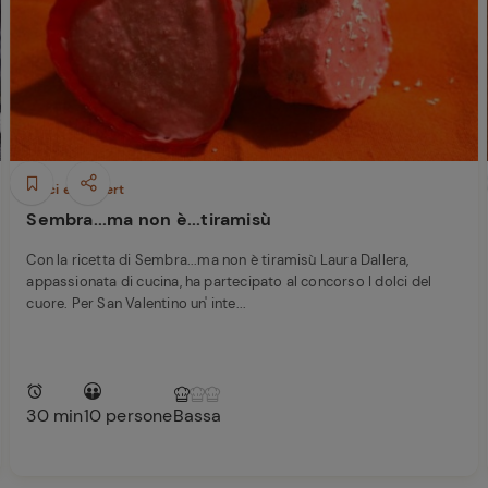
Ricette di Plumcake:
ferite
tutte i modi per
Tagliolini freschi con
prepararlo
limone nero bruciato,
Caciocavallo, burro e
scampi
Dolci e Dessert
Sembra...ma non è...tiramisù
Con la ricetta di Sembra...ma non è tiramisù Laura Dallera,
appassionata di cucina, ha partecipato al concorso I dolci del
cuore. Per San Valentino un' inte...
30 min
10 persone
Bassa