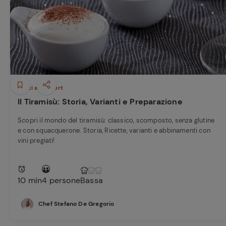
Bisque di gamberi:
l'ideale per insaporire
Ricette pre
i tuoi piatti di pesce!
Cavolo romanesco al
forno con ‘nduja
Dolci e Dessert
Il Tiramisù: Storia, Varianti e Preparazione
Scopri il mondo del tiramisù: classico, scomposto, senza glutine
e con squacquerone. Storia, Ricette, varianti e abbinamenti con
vini pregiati!
10 min
4 persone
Bassa
Chef Stefano De Gregorio