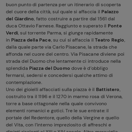
buon punto di partenza per un itinerario di scoperta
del cuore della città, sul quale si affaccia il
Palazzo
del Giardino
, fatto costruire a partire dal 1561 dal
duca Ottavio Farnese. Raggiunto e superato il
Ponte
Verdi
, sul torrente Parma, si giunge rapidamente
in
Piazza della Pace
, su cui si affaccia il
Teatro Regio
,
dalla quale parte via Carlo Pisacane, la strada che
affonda nel cuore del centro. Via Pisacane diviene poi
strada del Duomo che lentamente ci introduce nella
splendida
Piazza del Duomo
dove è d’obbligo
fermarsi, sedersi e concedersi qualche attimo di
contemplazione.
Uno dei gioielli affacciati sulla piazza è il
Battistero
,
costruito tra il 1196 e il 1270 in marmo rosa di Verona,
torre a base ottagonale nella quale convivono
elementi romanici e gotici. Tre le sue entrate: il
portale del Redentore, quello della Vergine e quello
del Vita, con l’interno impreziosito di affreschi e
dipinti risalenti al XIII e XIV secolo. Altra meraviglia