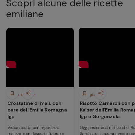
Scopri alcune delle ricette
emiliane
Dolci e Dessert
Primi piatti
Crostatine di mais con
Risotto Carnaroli con 
pere dell'Emilia Romagna
Kaiser dell'Emilia Rom
Igp
Igp e Gorgonzola
Video ricetta per imparare a
Oggi, insieme al mitico chef 
realizzare un dessert sfizioso e
Sardi sarai accompagnato pa