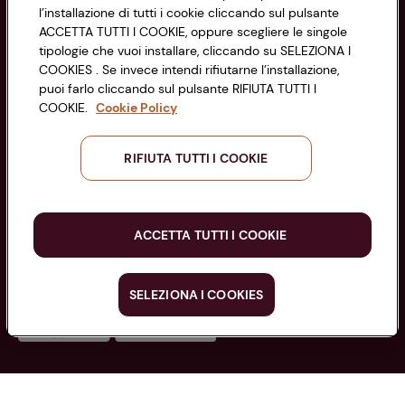
l’installazione di tutti i cookie cliccando sul pulsante
di Bologna 00865960157
Accessibilità
ACCETTA TUTTI I COOKIE, oppure scegliere le singole
PARTITA IVA 03320960374
tipologie che vuoi installare, cliccando su SELEZIONA I
COOKIES . Se invece intendi rifiutarne l’installazione,
puoi farlo cliccando sul pulsante RIFIUTA TUTTI I
Servizio clienti
COOKIE.
Cookie Policy
RIFIUTA TUTTI I COOKIE
Seguici sui Social:
ACCETTA TUTTI I COOKIE
Scarica l'app
SELEZIONA I COOKIES
Copyright @ Conad 2025