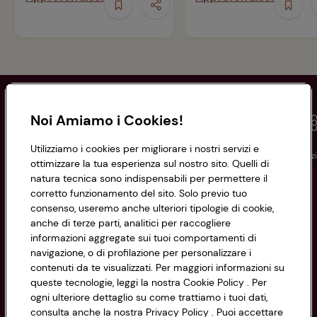
Noi Amiamo i Cookies!
Utilizziamo i cookies per migliorare i nostri servizi e
Conad
Spesa online
Assicurazioni
Viaggi
Istituz
ottimizzare la tua esperienza sul nostro sito. Quelli di
natura tecnica sono indispensabili per permettere il
corretto funzionamento del sito. Solo previo tuo
Informazioni
consenso, useremo anche ulteriori tipologie di cookie,
anche di terze parti, analitici per raccogliere
Privacy Policy
informazioni aggregate sui tuoi comportamenti di
navigazione, o di profilazione per personalizzare i
Cookie Policy
contenuti da te visualizzati. Per maggiori informazioni su
CONAD SOCIETÀ COOPERATIVA
queste tecnologie, leggi la nostra Cookie Policy . Per
Via Michelino, 59 | 40127 BOLOGNA
ogni ulteriore dettaglio su come trattiamo i tuoi dati,
Impostazioni Cookie
Codice Fiscale e Registro Imprese
consulta anche la nostra Privacy Policy . Puoi accettare