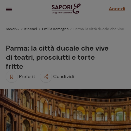
Accedi
Sapori&
Itinerari
Emilia Romagna
Parma: la città ducale che vive di te
Parma: la città ducale che vive
di teatri, prosciutti e torte
fritte
Preferiti
Condividi
la frutta
za sensi di
 può!
hi e
la ricetta
parare il