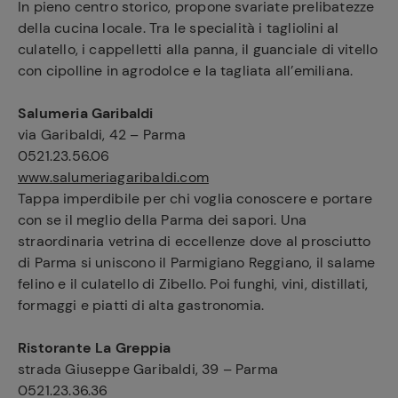
In pieno centro storico, propone svariate prelibatezze
della cucina locale. Tra le specialità i tagliolini al
culatello, i cappelletti alla panna, il guanciale di vitello
con cipolline in agrodolce e la tagliata all’emiliana.
Salumeria Garibaldi
via Garibaldi, 42 – Parma
0521.23.56.06
www.salumeriagaribaldi.com
Tappa imperdibile per chi voglia conoscere e portare
con se il meglio della Parma dei sapori. Una
straordinaria vetrina di eccellenze dove al prosciutto
di Parma si uniscono il Parmigiano Reggiano, il salame
felino e il culatello di Zibello. Poi funghi, vini, distillati,
formaggi e piatti di alta gastronomia.
Ristorante La Greppia
strada Giuseppe Garibaldi, 39 – Parma
Ricette
preferite
0521.23.36.36