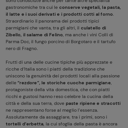
sono conosciute anche per tante altre specialità
gastronomiche tra cui le
conserve vegetali, la pasta,
il latte e i suoi derivati e i prodotti cotti al forno
.
Straordinario il panorama dei prodotti tipici
parmigiani che vanta, tra gli altri, il
culatello di
Zibello, il salame di Felino
, ma anche i vini Colli di
Parma Doc, il fungo porcino di Borgotaro e il tartufo
nero di Fragno.
Frutti di una delle cucine tipiche più apprezzate e
ricche d’Italia sono i piatti della tradizione che
uniscono la genuinità dei prodotti locali alla passione
delle
“rezdore”, le storiche cuoche parmigiane
,
protagoniste della vita domestica, che con piatti
ricchi e gustosi hanno reso celebre la cucina della
città e della sua terra, dove
paste ripiene e stracotti
ne rappresentano forse al meglio l’essenza.
Assolutamente da assaggiare, tra i primi, sono i
tortelli d’erbetta
, la cui sfoglia della pasta è ancora