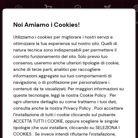
Conad
Spesa online
Assicurazioni
Viaggi
Istituz
Noi Amiamo i Cookies!
Utilizziamo i cookies per migliorare i nostri servizi e
Informazioni
ottimizzare la tua esperienza sul nostro sito. Quelli di
natura tecnica sono indispensabili per permettere il
corretto funzionamento del sito. Solo previo tuo
Privacy Policy
consenso, useremo anche ulteriori tipologie di cookie,
anche di terze parti, analitici per raccogliere
Cookie Policy
CONAD SOCIETÀ COOPERATIVA
informazioni aggregate sui tuoi comportamenti di
navigazione, o di profilazione per personalizzare i
Via Michelino, 59 | 40127 BOLOGNA
Impostazioni Cookie
contenuti da te visualizzati. Per maggiori informazioni su
Codice Fiscale e Registro Imprese
queste tecnologie, leggi la nostra Cookie Policy . Per
di Bologna 00865960157
Accessibilità
ogni ulteriore dettaglio su come trattiamo i tuoi dati,
PARTITA IVA 03320960374
consulta anche la nostra Privacy Policy . Puoi accettare
l’installazione di tutti i cookie cliccando sul pulsante
ACCETTA TUTTI I COOKIE, oppure scegliere le singole
Servizio clienti
tipologie che vuoi installare, cliccando su SELEZIONA I
COOKIES . Se invece intendi rifiutarne l’installazione,