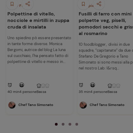
Finger Food
Primi piatti
Polpettine di vitello,
Fusilli di farro con mini
nocciole e mirtilli in zuppa
polpette veg, piselli,
cruda di insalata
pomodori secchi e gris
al rosmarino
Uno spiedino pò essere presentato
in tante forme diverse. Monica
10 foodblogger, divisi in due
Bergomi, autrice del blog La luna
squadre, “capitanate” da due 
sul cucchiaio, l'ha pensato fatto di
Stefano De Gregorio e Tano
polpettine di vitello e messo in...
Simonato si sono messi alla 
nel nostro Lab: l&rsq...
40 min
4 persone
Bassa
35 min
4 persone
Bassa
Chef Tano Simonato
Chef Tano Simonato