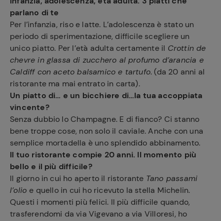
Infanzia, adolescenza, età adulta. 3 piatti che
parlano di te
Per l’infanzia, riso e latte. L’adolescenza è stato un
periodo di sperimentazione, difficile scegliere un
unico piatto. Per l’età adulta certamente il
Crottin de
chevre in glassa di zucchero al profumo d’arancia e
Caldiff con aceto balsamico e tartufo
. (da 20 anni al
ristorante ma mai entrato in carta).
Un piatto di… e un bicchiere di…la tua accoppiata
vincente?
Senza dubbio lo Champagne. E di fianco? Ci stanno
bene troppe cose, non solo il caviale. Anche con una
semplice mortadella è uno splendido abbinamento.
Il tuo ristorante compie 20 anni. Il momento più
bello e il più difficile?
Il giorno in cui ho aperto il ristorante
Tano passami
l’olio
e quello in cui ho ricevuto la stella Michelin.
Questi i momenti più felici. Il più difficile quando,
trasferendomi da via Vigevano a via Villoresi, ho