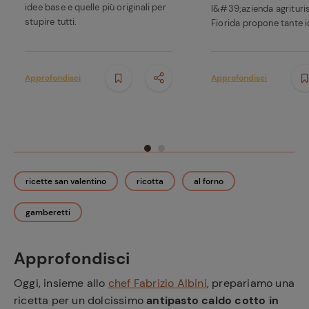
idee base e quelle più originali per
l&#39;azienda agrituris
stupire tutti.
Fiorida propone tante id
Approfondisci
Approfondisci
Ricette
preferite
ricette san valentino
ricotta
al forno
gamberetti
Approfondisci
Oggi, insieme allo
chef Fabrizio Albini
, prepariamo una
ricetta per un dolcissimo
antipasto caldo cotto in