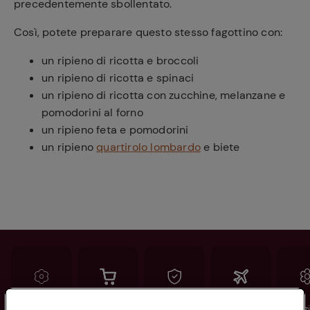
precedentemente sbollentato.
Così, potete preparare questo stesso fagottino con:
un ripieno di ricotta e broccoli
un ripieno di ricotta e spinaci
un ripieno di ricotta con zucchine, melanzane e
pomodorini al forno
un ripieno feta e pomodorini
un ripieno
quartirolo lombardo
e biete
Conad
Spesa online
Assicurazioni
Viaggi
Istituz