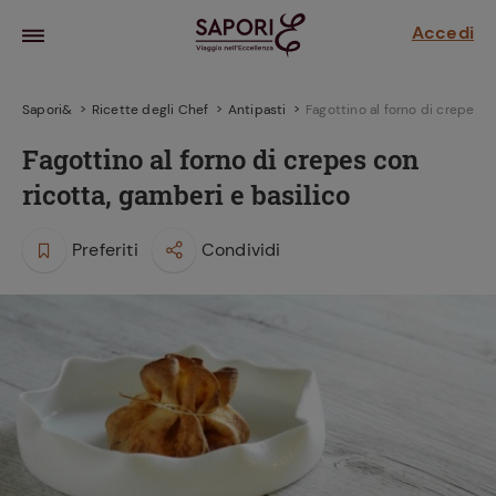
Accedi
Sapori&
Ricette degli Chef
Antipasti
Fagottino al forno di crepes c
Fagottino al forno di crepes con
ricotta, gamberi e basilico
Preferiti
Condividi
la frutta
za sensi di
 può!
hi e
la ricetta
parare il