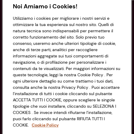
Noi Amiamo i Cookies!
Informazioni
Utilizziamo i cookies per migliorare i nostri servizi e
ottimizzare la tua esperienza sul nostro sito. Quelli di
natura tecnica sono indispensabili per permettere il
Privacy Policy
corretto funzionamento del sito. Solo previo tuo
consenso, useremo anche ulteriori tipologie di cookie,
Cookie Policy
anche di terze parti, analitici per raccogliere
CONAD SOCIETÀ COOPERATIVA
informazioni aggregate sui tuoi comportamenti di
Via Michelino, 59 | 40127 BOLOGNA
Impostazioni Cookie
navigazione, o di profilazione per personalizzare i
Codice Fiscale e Registro Imprese
contenuti da te visualizzati. Per maggiori informazioni su
di Bologna 00865960157
Accessibilità
queste tecnologie, leggi la nostra Cookie Policy . Per
PARTITA IVA 03320960374
ogni ulteriore dettaglio su come trattiamo i tuoi dati,
consulta anche la nostra Privacy Policy . Puoi accettare
l’installazione di tutti i cookie cliccando sul pulsante
Servizio clienti
ACCETTA TUTTI I COOKIE, oppure scegliere le singole
tipologie che vuoi installare, cliccando su SELEZIONA I
COOKIES . Se invece intendi rifiutarne l’installazione,
puoi farlo cliccando sul pulsante RIFIUTA TUTTI I
COOKIE.
Cookie Policy
Seguici sui Social: