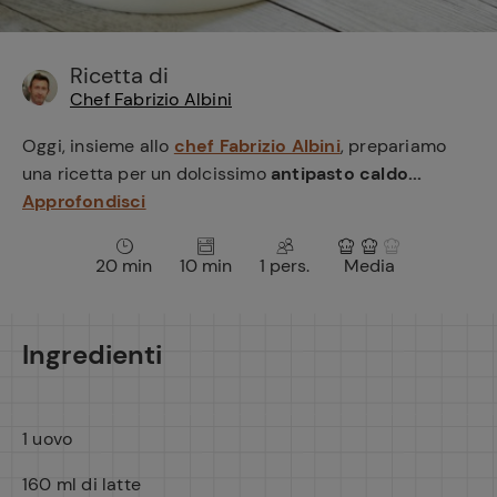
e
Ricetta di
Chef Fabrizio Albini
Oggi, insieme allo
chef Fabrizio Albini
, prepariamo
una ricetta per un dolcissimo
antipasto caldo...
Approfondisci
20 min
10 min
1 pers.
Media
Ingredienti
1 uovo
160 ml di latte