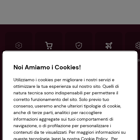
Conad
Spesa online
Assicurazioni
Viaggi
Istituz
Noi Amiamo i Cookies!
Informazioni
Utilizziamo i cookies per migliorare i nostri servizi e
ottimizzare la tua esperienza sul nostro sito. Quelli di
natura tecnica sono indispensabili per permettere il
Privacy Policy
corretto funzionamento del sito. Solo previo tuo
consenso, useremo anche ulteriori tipologie di cookie,
Cookie Policy
anche di terze parti, analitici per raccogliere
CONAD SOCIETÀ COOPERATIVA
informazioni aggregate sui tuoi comportamenti di
Via Michelino, 59 | 40127 BOLOGNA
Impostazioni Cookie
navigazione, o di profilazione per personalizzare i
Codice Fiscale e Registro Imprese
contenuti da te visualizzati. Per maggiori informazioni su
di Bologna 00865960157
Accessibilità
queste tecnologie, leggi la nostra Cookie Policy . Per