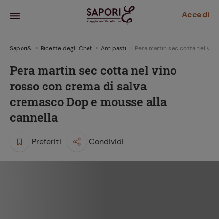
Accedi
Sapori&
Ricette degli Chef
Antipasti
Pera martin sec cotta nel vin
Pera martin sec cotta nel vino
rosso con crema di salva
cremasco Dop e mousse alla
cannella
Preferiti
Condividi
la frutta
za sensi di
 può!
hi e
la ricetta
parare il