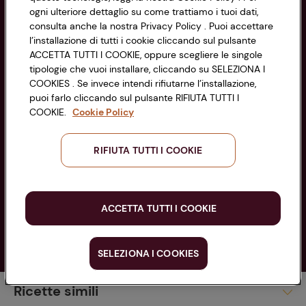
PARTITA IVA 03320960374
ogni ulteriore dettaglio su come trattiamo i tuoi dati,
consulta anche la nostra Privacy Policy . Puoi accettare
l’installazione di tutti i cookie cliccando sul pulsante
Servizio clienti
ACCETTA TUTTI I COOKIE, oppure scegliere le singole
tipologie che vuoi installare, cliccando su SELEZIONA I
COOKIES . Se invece intendi rifiutarne l’installazione,
puoi farlo cliccando sul pulsante RIFIUTA TUTTI I
COOKIE.
Cookie Policy
Seguici sui Social:
RIFIUTA TUTTI I COOKIE
Scarica l'app
ACCETTA TUTTI I COOKIE
SELEZIONA I COOKIES
Copyright @ Conad 2025
Piatti Unici
Ricette simili
Spaghetti pera,