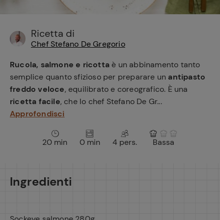
e
Ricetta di
Chef Stefano De Gregorio
Rucola, salmone e ricotta
è un abbinamento tanto
semplice quanto sfizioso per preparare un
antipasto
freddo veloce
, equilibrato e coreografico. È una
ricetta facile
, che lo chef Stefano De Gr...
Approfondisci
20 min
0 min
4 pers.
Bassa
Ingredienti
Sockeye salmone 280g