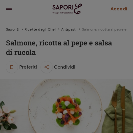
Accedi
Sapori&
Ricette degli Chef
Antipasti
Salmone, ricotta al pepe e sal
Salmone, ricotta al pepe e salsa
di rucola
Preferiti
Condividi
la frutta
za sensi di
 può!
hi e
la ricetta
parare il