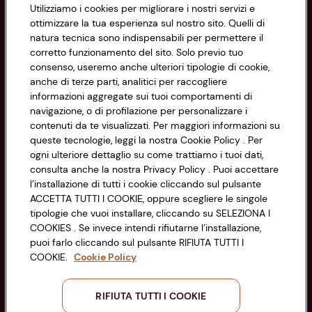
Utilizziamo i cookies per migliorare i nostri servizi e
Informazioni
ottimizzare la tua esperienza sul nostro sito. Quelli di
natura tecnica sono indispensabili per permettere il
corretto funzionamento del sito. Solo previo tuo
Privacy Policy
consenso, useremo anche ulteriori tipologie di cookie,
anche di terze parti, analitici per raccogliere
Cookie Policy
CONAD SOCIETÀ COOPERATIVA
informazioni aggregate sui tuoi comportamenti di
navigazione, o di profilazione per personalizzare i
Via Michelino, 59 | 40127 BOLOGNA
Impostazioni Cookie
contenuti da te visualizzati. Per maggiori informazioni su
Codice Fiscale e Registro Imprese
queste tecnologie, leggi la nostra Cookie Policy . Per
di Bologna 00865960157
Accessibilità
ogni ulteriore dettaglio su come trattiamo i tuoi dati,
PARTITA IVA 03320960374
consulta anche la nostra Privacy Policy . Puoi accettare
l’installazione di tutti i cookie cliccando sul pulsante
ACCETTA TUTTI I COOKIE, oppure scegliere le singole
Servizio clienti
tipologie che vuoi installare, cliccando su SELEZIONA I
COOKIES . Se invece intendi rifiutarne l’installazione,
puoi farlo cliccando sul pulsante RIFIUTA TUTTI I
COOKIE.
Cookie Policy
Seguici sui Social:
RIFIUTA TUTTI I COOKIE