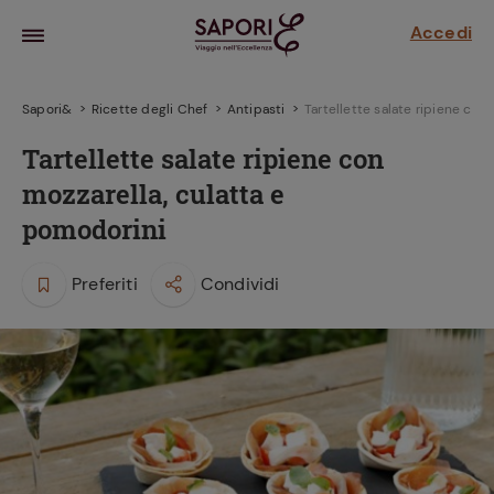
Accedi
Sapori&
Ricette degli Chef
Antipasti
Tartellette salate ripiene con
Tartellette salate ripiene con
mozzarella, culatta e
pomodorini
Preferiti
Condividi
la frutta
za sensi di
 può!
hi e
la ricetta
parare il