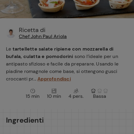
e
Ricetta di
Chef John Paul Ariola
Le
tartellette salate ripiene con mozzarella di
bufala, culatta e pomodorini
sono l’ideale per un
antipasto sfizioso e facile da preparare. Usando le
piadine romagnole come base, si ottengono gusci
croccanti pr...
Approfondisci
15 min
10 min
4 pers.
Bassa
Ingredienti