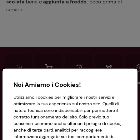
scolata
bene e
aggiunta a freddo,
poco prima di
servire.
Conad
Spesa online
Assicurazioni
Viaggi
Istituz
Noi Amiamo i Cookies!
Utilizziamo i cookies per migliorare i nostri servizi e
Informazioni
ottimizzare la tua esperienza sul nostro sito. Quelli di
natura tecnica sono indispensabili per permettere il
corretto funzionamento del sito. Solo previo tuo
Privacy Policy
consenso, useremo anche ulteriori tipologie di cookie,
anche di terze parti, analitici per raccogliere
Cookie Policy
CONAD SOCIETÀ COOPERATIVA
informazioni aggregate sui tuoi comportamenti di