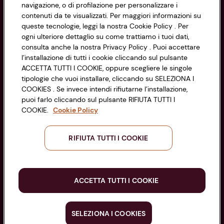
navigazione, o di profilazione per personalizzare i
Via Michelino, 59 | 40127 BOLOGNA
Impostazioni Cookie
contenuti da te visualizzati. Per maggiori informazioni su
Codice Fiscale e Registro Imprese
queste tecnologie, leggi la nostra Cookie Policy . Per
di Bologna 00865960157
Accessibilità
ogni ulteriore dettaglio su come trattiamo i tuoi dati,
PARTITA IVA 03320960374
consulta anche la nostra Privacy Policy . Puoi accettare
l’installazione di tutti i cookie cliccando sul pulsante
ACCETTA TUTTI I COOKIE, oppure scegliere le singole
Servizio clienti
tipologie che vuoi installare, cliccando su SELEZIONA I
COOKIES . Se invece intendi rifiutarne l’installazione,
puoi farlo cliccando sul pulsante RIFIUTA TUTTI I
COOKIE.
Cookie Policy
Seguici sui Social:
RIFIUTA TUTTI I COOKIE
Scarica l'app
ACCETTA TUTTI I COOKIE
SELEZIONA I COOKIES