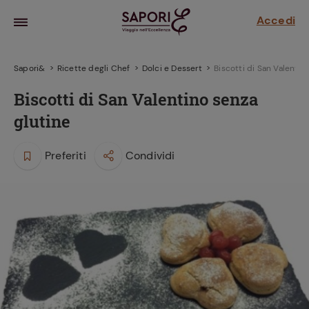
Accedi
Sapori&
Ricette degli Chef
Dolci e Dessert
Biscotti di San Valentin
Biscotti di San Valentino senza
glutine
Preferiti
Condividi
la frutta
za sensi di
 può!
hi e
la ricetta
parare il