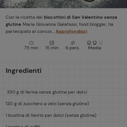
e
Con la ricetta dei
biscottini di San Valentino senza
glutine
Maria Giovanna Galafassi, food blogger, ha
partecipato al concor...
Approfondisci
75 min
15 min
6 pers.
Media
Ingredienti
330 g di farina senza glutine per dolci
120 g di zucchero a velo (senza glutine)
1 bustina di lievito per dolci (senza glutine)
1 tazzina di caffè