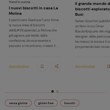
Trend in cucina
Il grande mondo d
I nuovi biscotti in casa La
biscotti esplorat
Molina
Busi
Il pasticcere Gianluca Fusto firma
Italian Gourmet pubbli
la nuova linea di biscotti
un libro in cui Omar
dell&#39;azienda La Molina che
Busi,&nbsp;uno dei migl
gi&agrave; partendo dalla
designer della pasticcer
confezione, dove presente e
ha messo la testa e il c
passato si incontrano, creano il ...
proponendo ben novant
Approfondisci
Approfondisci
senza glutine
gluten free
biscotti