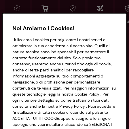
Conad
Spesa online
Assicurazioni
Viaggi
Istituz
Noi Amiamo i Cookies!
Informazioni
Utilizziamo i cookies per migliorare i nostri servizi e
ottimizzare la tua esperienza sul nostro sito. Quelli di
natura tecnica sono indispensabili per permettere il
Privacy Policy
corretto funzionamento del sito. Solo previo tuo
consenso, useremo anche ulteriori tipologie di cookie,
Cookie Policy
anche di terze parti, analitici per raccogliere
CONAD SOCIETÀ COOPERATIVA
informazioni aggregate sui tuoi comportamenti di
Via Michelino, 59 | 40127 BOLOGNA
Impostazioni Cookie
navigazione, o di profilazione per personalizzare i
Codice Fiscale e Registro Imprese
contenuti da te visualizzati. Per maggiori informazioni su
di Bologna 00865960157
Accessibilità
queste tecnologie, leggi la nostra Cookie Policy . Per
PARTITA IVA 03320960374
ogni ulteriore dettaglio su come trattiamo i tuoi dati,
consulta anche la nostra Privacy Policy . Puoi accettare
l’installazione di tutti i cookie cliccando sul pulsante
Servizio clienti
ACCETTA TUTTI I COOKIE, oppure scegliere le singole
tipologie che vuoi installare, cliccando su SELEZIONA I