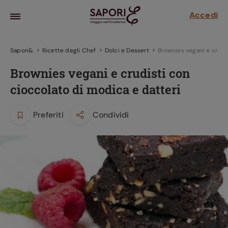
Accedi
Sapori&
Ricette degli Chef
Dolci e Dessert
Brownies vegani e crudi
Brownies vegani e crudisti con
cioccolato di modica e datteri
Preferiti
Condividi
la frutta
za sensi di
 può!
hi e
la ricetta
parare il