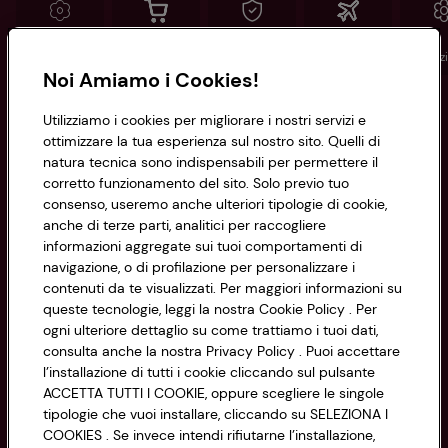
Conad
Spesa online
Assicurazioni
Viaggi
Istituz
Noi Amiamo i Cookies!
Informazioni
Utilizziamo i cookies per migliorare i nostri servizi e
ottimizzare la tua esperienza sul nostro sito. Quelli di
natura tecnica sono indispensabili per permettere il
Privacy Policy
corretto funzionamento del sito. Solo previo tuo
consenso, useremo anche ulteriori tipologie di cookie,
Cookie Policy
anche di terze parti, analitici per raccogliere
CONAD SOCIETÀ COOPERATIVA
informazioni aggregate sui tuoi comportamenti di
Via Michelino, 59 | 40127 BOLOGNA
Impostazioni Cookie
navigazione, o di profilazione per personalizzare i
Codice Fiscale e Registro Imprese
contenuti da te visualizzati. Per maggiori informazioni su
di Bologna 00865960157
Accessibilità
queste tecnologie, leggi la nostra Cookie Policy . Per
PARTITA IVA 03320960374
ogni ulteriore dettaglio su come trattiamo i tuoi dati,
consulta anche la nostra Privacy Policy . Puoi accettare
l’installazione di tutti i cookie cliccando sul pulsante
Servizio clienti
ACCETTA TUTTI I COOKIE, oppure scegliere le singole
tipologie che vuoi installare, cliccando su SELEZIONA I
COOKIES . Se invece intendi rifiutarne l’installazione,