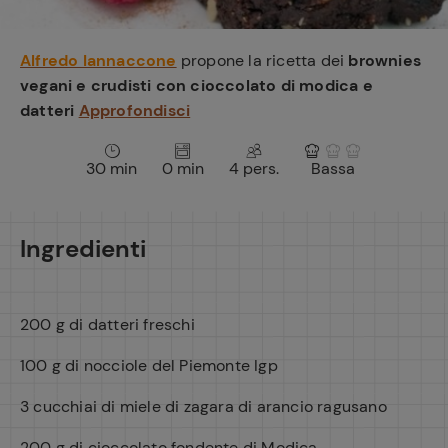
e
Alfredo Iannaccone
propone la ricetta dei
brownies
vegani e crudisti con cioccolato di modica e
datteri
Approfondisci
30 min
0 min
4 pers.
Bassa
Ingredienti
200 g di datteri freschi
100 g di nocciole del Piemonte Igp
3 cucchiai di miele di zagara di arancio ragusano
200 g di cioccolato fondente di Modica