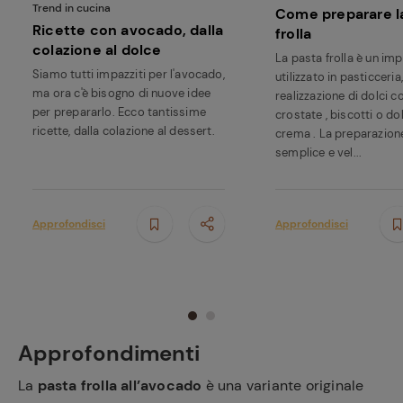
Trend in cucina
Come preparare l
Ricette con avocado, dalla
frolla
colazione al dolce
La pasta frolla è un im
Siamo tutti impazziti per l'avocado,
utilizzato in pasticceria,
ma ora c'è bisogno di nuove idee
realizzazione di dolci 
per prepararlo. Ecco tantissime
crostate , biscotti o dol
ricette, dalla colazione al dessert.
crema . La preparazion
semplice e vel...
Approfondisci
Approfondisci
Approfondimenti
La
pasta frolla all’avocado
è una variante originale