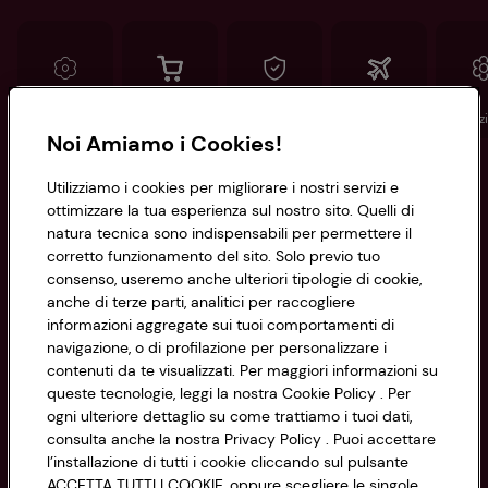
Conad
Spesa online
Assicurazioni
Viaggi
Istituz
Noi Amiamo i Cookies!
Informazioni
Utilizziamo i cookies per migliorare i nostri servizi e
ottimizzare la tua esperienza sul nostro sito. Quelli di
natura tecnica sono indispensabili per permettere il
Privacy Policy
corretto funzionamento del sito. Solo previo tuo
consenso, useremo anche ulteriori tipologie di cookie,
Cookie Policy
anche di terze parti, analitici per raccogliere
CONAD SOCIETÀ COOPERATIVA
informazioni aggregate sui tuoi comportamenti di
Via Michelino, 59 | 40127 BOLOGNA
Impostazioni Cookie
navigazione, o di profilazione per personalizzare i
Codice Fiscale e Registro Imprese
contenuti da te visualizzati. Per maggiori informazioni su
di Bologna 00865960157
Accessibilità
queste tecnologie, leggi la nostra Cookie Policy . Per
PARTITA IVA 03320960374
ogni ulteriore dettaglio su come trattiamo i tuoi dati,
consulta anche la nostra Privacy Policy . Puoi accettare
l’installazione di tutti i cookie cliccando sul pulsante
Servizio clienti
ACCETTA TUTTI I COOKIE, oppure scegliere le singole