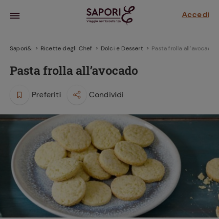
Accedi
Sapori&
Ricette degli Chef
Dolci e Dessert
Pasta frolla all’avocado
Pasta frolla all’avocado
Preferiti
Condividi
la frutta
za sensi di
 può!
hi e
la ricetta
parare il