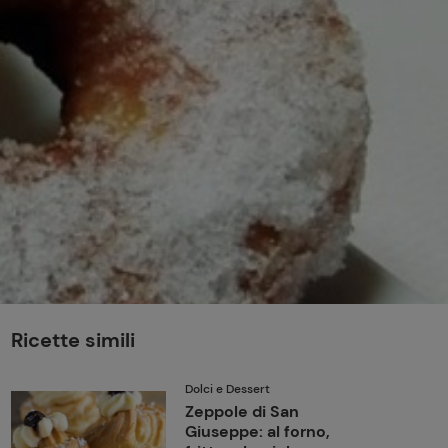
perduta
Come affumicare:
legna ed erbe da
usare
Finferli, animelle e
salsa ai frutti rossi
Ricette simili
Dolci e Dessert
Zeppole di San
Giuseppe: al forno,