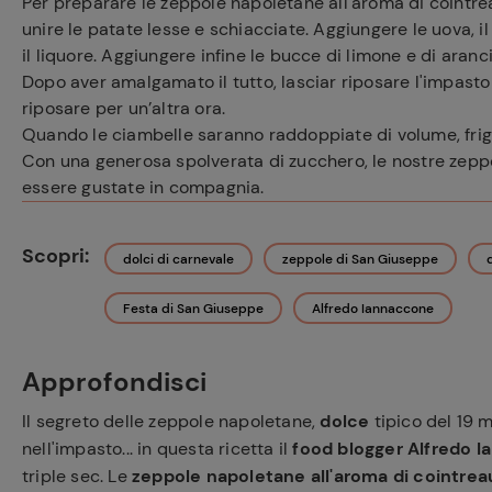
Per preparare le zeppole napoletane all'aroma di cointrea
unire le patate lesse e schiacciate. Aggiungere le uova, il bu
il liquore. Aggiungere infine le bucce di limone e di aran
Dopo aver amalgamato il tutto, lasciar riposare l'impasto 
riposare per un’altra ora.
Quando le ciambelle saranno raddoppiate di volume, frigg
Con una generosa spolverata di zucchero, le nostre zepp
essere gustate in compagnia.
Scopri:
dolci di carnevale
zeppole di San Giuseppe
Festa di San Giuseppe
Alfredo Iannaccone
Approfondisci
Il segreto delle zeppole napoletane,
dolce
tipico del 19 
nell'impasto... in questa
ricetta
il
food blogger Alfredo 
triple sec. Le
zeppole napoletane all'aroma di cointrea