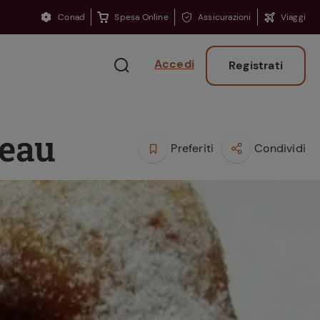
Conad
Spesa Online
Assicurazioni
Viaggi
Accedi
Registrati
reau
Preferiti
Condividi
Ritorno sui banchi?
Consigli per ritrovare
la concentrazione