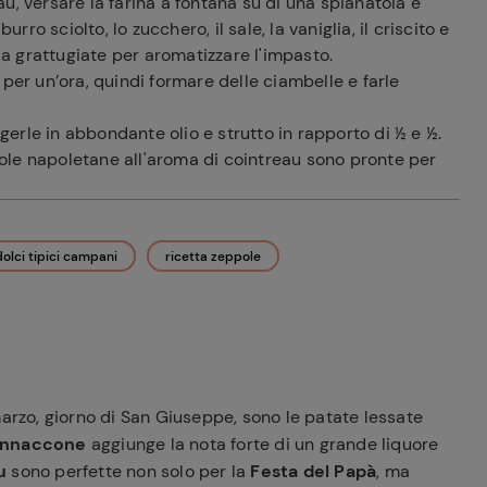
u, versare la farina a fontana su di una spianatoia e
rro sciolto, lo zucchero, il sale, la vaniglia, il criscito e
cia grattugiate per aromatizzare l'impasto.
per un’ora, quindi formare delle ciambelle e farle
erle in abbondante olio e strutto in rapporto di ½ e ½.
ole napoletane all'aroma di cointreau sono pronte per
dolci tipici campani
ricetta zeppole
marzo, giorno di San Giuseppe, sono le patate lessate
Iannaccone
aggiunge la nota forte di un grande liquore
u
sono perfette non solo per la
Festa del Papà
, ma