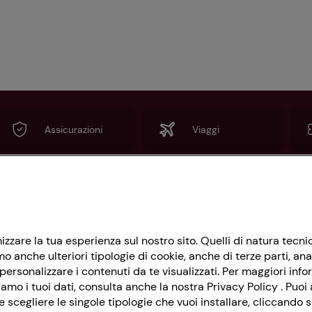
Assicurazioni
Viaggi
Informazioni
imizzare la tua esperienza sul nostro sito. Quelli di natura tec
Privacy Policy
 anche ulteriori tipologie di cookie, anche di terze parti, ana
Cookie Policy
ersonalizzare i contenuti da te visualizzati. Per maggiori info
amo i tuoi dati, consulta anche la nostra Privacy Policy . Puoi a
Impostazioni Cookie
cegliere le singole tipologie che vuoi installare, cliccando