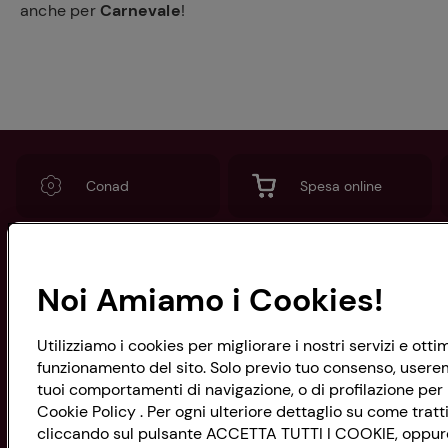
anche per
Carnevale
!
Conad
Spesa online
Noi Amiamo i Cookies!
CONAD SOCIETÀ COOPERATIVA
Via Michelino, 59 | 40127 BOLOGNA
Codice Fiscale e Registro Imprese
Utilizziamo i cookies per migliorare i nostri servizi e ott
di Bologna 00865960157
funzionamento del sito. Solo previo tuo consenso, useremo
PARTITA IVA 03320960374
tuoi comportamenti di navigazione, o di profilazione per p
Cookie Policy . Per ogni ulteriore dettaglio su come tratti
cliccando sul pulsante ACCETTA TUTTI I COOKIE, oppure s