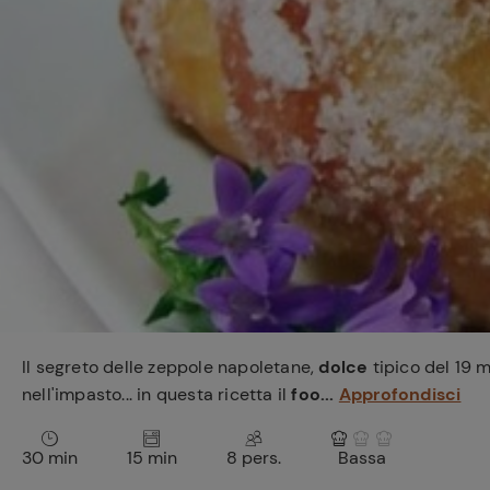
Bisque di gamberi:
l'ideale per insaporire
i tuoi piatti di pesce!
Cavolo romanesco al
forno con ‘nduja
Il segreto delle zeppole napoletane,
dolce
tipico del 19 
nell'impasto... in questa
ricetta
il
foo...
Approfondisci
30 min
15 min
8 pers.
Bassa