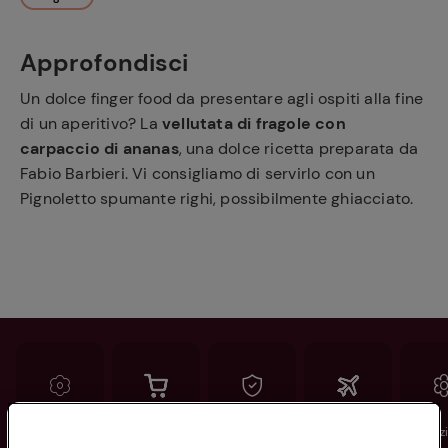
Approfondisci
Un dolce finger food da presentare agli ospiti alla fine
di un aperitivo? La
vellutata di fragole con
carpaccio di ananas
, una dolce ricetta preparata da
Fabio Barbieri. Vi consigliamo di servirlo con un
Pignoletto spumante righi, possibilmente ghiacciato.
Conad
Spesa online
Assicurazioni
Viaggi
Istituz