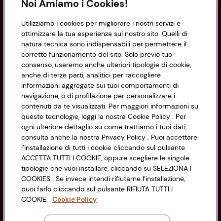
Noi Amiamo i Cookies!
Informazioni
Utilizziamo i cookies per migliorare i nostri servizi e
ottimizzare la tua esperienza sul nostro sito. Quelli di
natura tecnica sono indispensabili per permettere il
Privacy Policy
corretto funzionamento del sito. Solo previo tuo
consenso, useremo anche ulteriori tipologie di cookie,
Cookie Policy
anche di terze parti, analitici per raccogliere
CONAD SOCIETÀ COOPERATIVA
informazioni aggregate sui tuoi comportamenti di
Via Michelino, 59 | 40127 BOLOGNA
Impostazioni Cookie
navigazione, o di profilazione per personalizzare i
Codice Fiscale e Registro Imprese
contenuti da te visualizzati. Per maggiori informazioni su
di Bologna 00865960157
Accessibilità
queste tecnologie, leggi la nostra Cookie Policy . Per
PARTITA IVA 03320960374
ogni ulteriore dettaglio su come trattiamo i tuoi dati,
consulta anche la nostra Privacy Policy . Puoi accettare
l’installazione di tutti i cookie cliccando sul pulsante
Servizio clienti
ACCETTA TUTTI I COOKIE, oppure scegliere le singole
tipologie che vuoi installare, cliccando su SELEZIONA I
COOKIES . Se invece intendi rifiutarne l’installazione,
puoi farlo cliccando sul pulsante RIFIUTA TUTTI I
COOKIE.
Cookie Policy
Seguici sui Social: