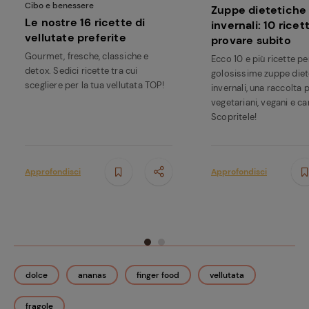
Cibo e benessere
Zuppe dietetiche
Le nostre 16 ricette di
invernali: 10 ricet
vellutate preferite
provare subito
Gourmet, fresche, classiche e
Ecco 10 e più ricette p
detox. Sedici ricette tra cui
golosissime zuppe diet
scegliere per la tua vellutata TOP!
invernali, una raccolta 
vegetariani, vegani e ca
Scopritele!
Approfondisci
Approfondisci
dolce
ananas
finger food
vellutata
fragole