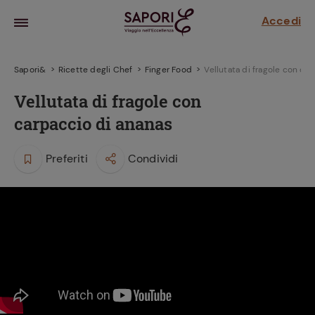
Accedi
Sapori&
Ricette degli Chef
Finger Food
Vellutata di fragole con ca
Vellutata di fragole con
carpaccio di ananas
Preferiti
Condividi
la frutta
za sensi di
 può!
hi e
la ricetta
parare il