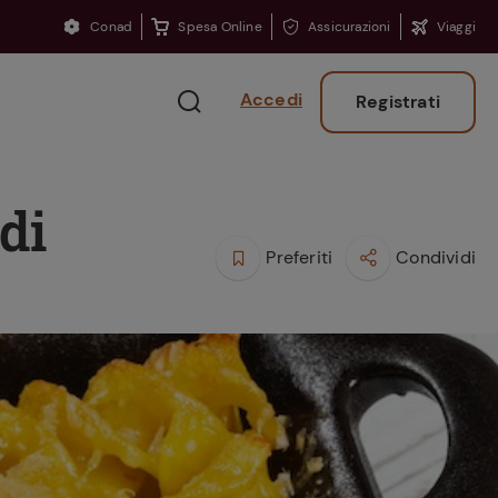
Conad
Spesa Online
Assicurazioni
Viaggi
Accedi
Registrati
di
Preferiti
Condividi
Ritorno sui banchi?
Consigli per ritrovare
la concentrazione