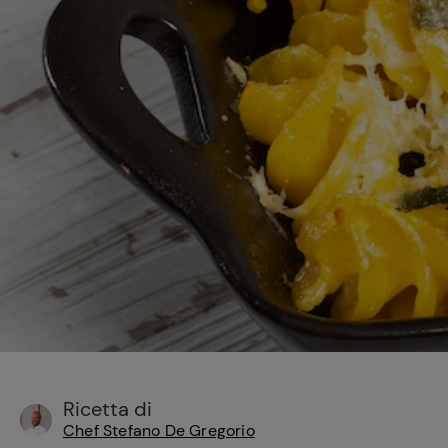
Bisque di gamberi:
l'ideale per insaporire
i tuoi piatti di pesce!
Cavolo romanesco al
forno con ‘nduja
Ricetta di
Chef Stefano De Gregorio