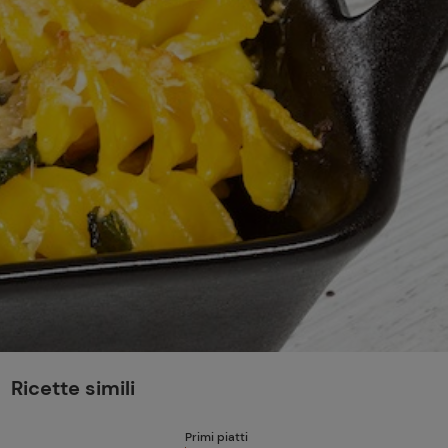
perduta
Come affumicare:
legna ed erbe da
usare
Finferli, animelle e
salsa ai frutti rossi
Ricette simili
Primi piatti