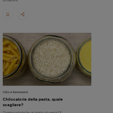
occasioni.
Cibo e benessere
Chilocalorie della pasta, quale
scegliere?
Quante calorie ha un piatto di pasta? E