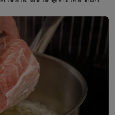
In un’ampia casseruola sciogliere una noce di burro.