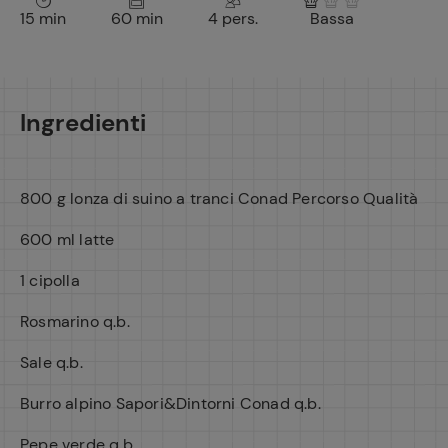
15 min
60 min
4 pers.
Bassa
Ingredienti
800 g lonza di suino a tranci Conad Percorso Qualità
600 ml latte
1 cipolla
Rosmarino q.b.
Sale q.b.
Burro alpino Sapori&Dintorni Conad q.b.
Pepe verde q.b.