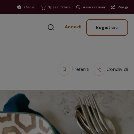
Conad
Spesa Online
Assicurazioni
Viaggi
Accedi
Registrati
Preferiti
Condividi
Ritorno sui banchi?
Consigli per ritrovare
la concentrazione