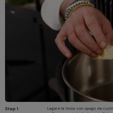
Ricette pre
Step 1
Legare la lonza con spago da cuci