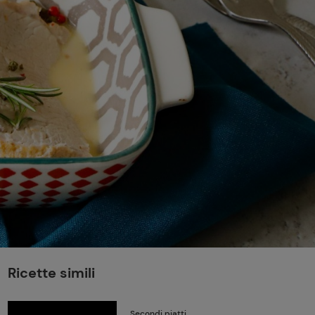
perduta
Come affumicare:
legna ed erbe da
usare
Finferli, animelle e
salsa ai frutti rossi
Ricette simili
Secondi piatti