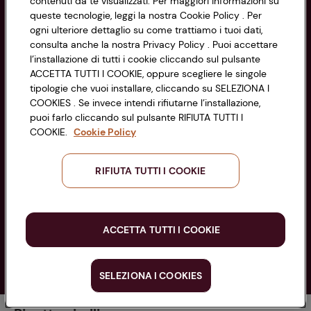
contenuti da te visualizzati. Per maggiori informazioni su
di Bologna 00865960157
Accessibilità
queste tecnologie, leggi la nostra Cookie Policy . Per
PARTITA IVA 03320960374
ogni ulteriore dettaglio su come trattiamo i tuoi dati,
consulta anche la nostra Privacy Policy . Puoi accettare
l’installazione di tutti i cookie cliccando sul pulsante
Servizio clienti
ACCETTA TUTTI I COOKIE, oppure scegliere le singole
tipologie che vuoi installare, cliccando su SELEZIONA I
COOKIES . Se invece intendi rifiutarne l’installazione,
puoi farlo cliccando sul pulsante RIFIUTA TUTTI I
COOKIE.
Cookie Policy
Seguici sui Social:
RIFIUTA TUTTI I COOKIE
Scarica l'app
ACCETTA TUTTI I COOKIE
SELEZIONA I COOKIES
Copyright @ Conad 2025
Secondi piatti