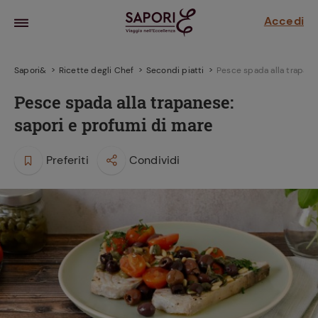
Accedi
Sapori&
Ricette degli Chef
Secondi piatti
Pesce spada alla trapane
Pesce spada alla trapanese:
sapori e profumi di mare
Preferiti
Condividi
la frutta
za sensi di
 può!
hi e
la ricetta
parare il