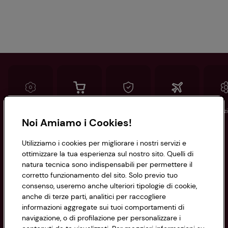
Conad
Spesa online
Assicurazioni
Viaggi
Istituz
Noi Amiamo i Cookies!
Informazioni
Utilizziamo i cookies per migliorare i nostri servizi e
ottimizzare la tua esperienza sul nostro sito. Quelli di
natura tecnica sono indispensabili per permettere il
Privacy Policy
corretto funzionamento del sito. Solo previo tuo
consenso, useremo anche ulteriori tipologie di cookie,
Cookie Policy
anche di terze parti, analitici per raccogliere
CONAD SOCIETÀ COOPERATIVA
informazioni aggregate sui tuoi comportamenti di
Via Michelino, 59 | 40127 BOLOGNA
Impostazioni Cookie
navigazione, o di profilazione per personalizzare i
Codice Fiscale e Registro Imprese