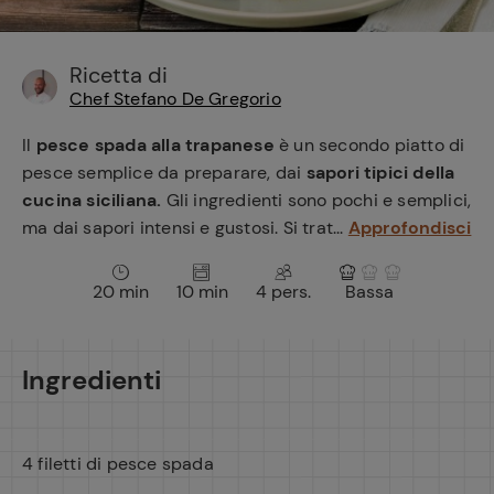
e
Ricetta di
Chef Stefano De Gregorio
Il
pesce spada alla trapanese
è un secondo piatto di
pesce semplice da preparare, dai
sapori tipici della
cucina siciliana.
Gli ingredienti sono pochi e semplici,
ma dai sapori intensi e gustosi. Si trat...
Approfondisci
20 min
10 min
4 pers.
Bassa
Ingredienti
4 filetti di pesce spada