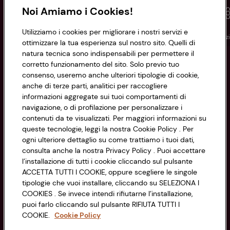
Noi Amiamo i Cookies!
Utilizziamo i cookies per migliorare i nostri servizi e
Conad
Spesa online
Assicurazioni
Viaggi
Istituz
ottimizzare la tua esperienza sul nostro sito. Quelli di
natura tecnica sono indispensabili per permettere il
corretto funzionamento del sito. Solo previo tuo
Informazioni
consenso, useremo anche ulteriori tipologie di cookie,
anche di terze parti, analitici per raccogliere
Privacy Policy
informazioni aggregate sui tuoi comportamenti di
navigazione, o di profilazione per personalizzare i
Cookie Policy
contenuti da te visualizzati. Per maggiori informazioni su
CONAD SOCIETÀ COOPERATIVA
queste tecnologie, leggi la nostra Cookie Policy . Per
Via Michelino, 59 | 40127 BOLOGNA
ogni ulteriore dettaglio su come trattiamo i tuoi dati,
Impostazioni Cookie
Codice Fiscale e Registro Imprese
consulta anche la nostra Privacy Policy . Puoi accettare
l’installazione di tutti i cookie cliccando sul pulsante
di Bologna 00865960157
Accessibilità
ACCETTA TUTTI I COOKIE, oppure scegliere le singole
PARTITA IVA 03320960374
tipologie che vuoi installare, cliccando su SELEZIONA I
COOKIES . Se invece intendi rifiutarne l’installazione,
puoi farlo cliccando sul pulsante RIFIUTA TUTTI I
Servizio clienti
COOKIE.
Cookie Policy