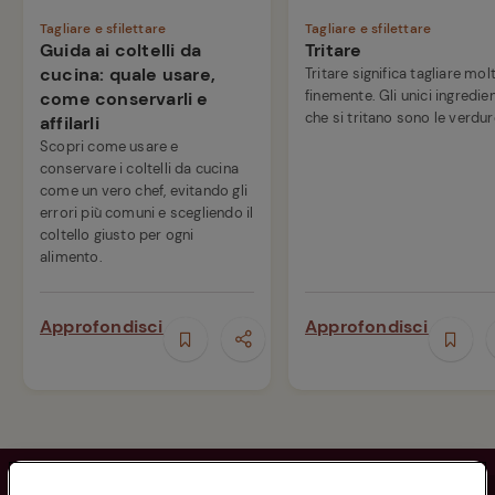
Tagliare e sfilettare
Tagliare e sfilettare
Guida ai coltelli da
Tritare
cucina: quale usare,
Tritare significa tagliare mol
finemente. Gli unici ingredien
come conservarli e
che si tritano sono le verdur
affilarli
Scopri come usare e
conservare i coltelli da cucina
come un vero chef, evitando gli
errori più comuni e scegliendo il
coltello giusto per ogni
alimento.
Approfondisci
Approfondisci