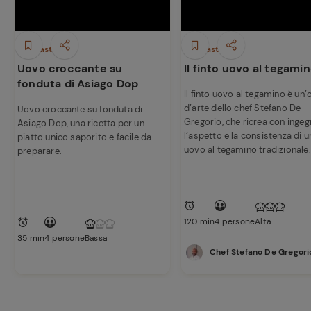
Antipasti
Antipasti
Uovo croccante su
Il finto uovo al tegami
fonduta di Asiago Dop
Il finto uovo al tegamino è un
d’arte dello chef Stefano De
Uovo croccante su fonduta di
Gregorio, che ricrea con inge
Asiago Dop, una ricetta per un
l’aspetto e la consistenza di u
piatto unico saporito e facile da
uovo al tegamino tradizionale.
preparare.
120 min
4 persone
Alta
35 min
4 persone
Bassa
Chef Stefano De Gregori