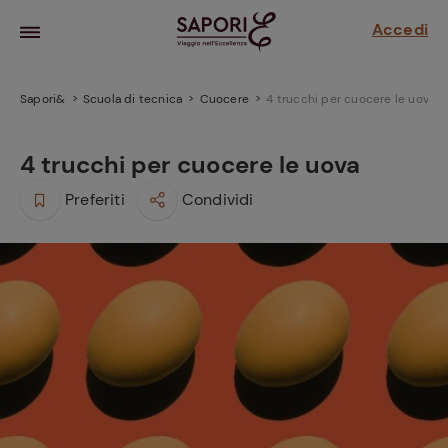
Accedi
Sapori&
Scuola di tecnica
Cuocere
4 trucchi per cuocere le uova
4 trucchi per cuocere le uova
Preferiti
Condividi
la frutta
za sensi di
 può!
hi e
la ricetta
parare il