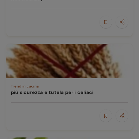
e
Trend in cucina
più sicurezza e tutela per i celiaci