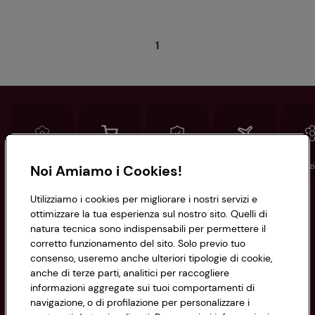
1
Conad
Spesa online
Assicurazioni
Viaggi
Istituz
Noi Amiamo i Cookies!
Utilizziamo i cookies per migliorare i nostri servizi e
Informazioni
ottimizzare la tua esperienza sul nostro sito. Quelli di
natura tecnica sono indispensabili per permettere il
corretto funzionamento del sito. Solo previo tuo
Privacy Policy
consenso, useremo anche ulteriori tipologie di cookie,
anche di terze parti, analitici per raccogliere
Cookie Policy
CONAD SOCIETÀ COOPERATIVA
informazioni aggregate sui tuoi comportamenti di
navigazione, o di profilazione per personalizzare i
Via Michelino, 59 | 40127 BOLOGNA
Impostazioni Cookie