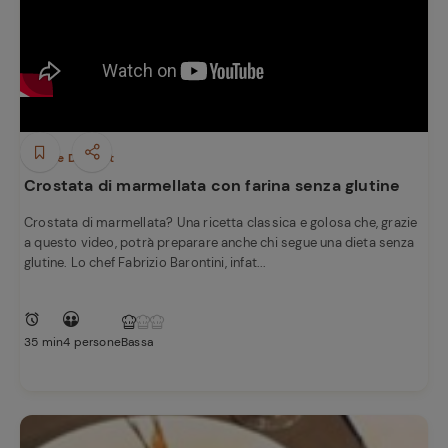
Ricette
preferite
Dolci e Dessert
Crostata di marmellata con farina senza glutine
Crostata di marmellata? Una ricetta classica e golosa che, grazie
a questo video, potrà preparare anche chi segue una dieta senza
glutine. Lo chef Fabrizio Barontini, infat...
35 min
4 persone
Bassa