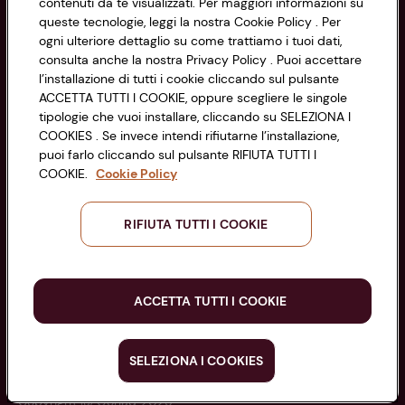
contenuti da te visualizzati. Per maggiori informazioni su
Codice Fiscale e Registro Imprese
queste tecnologie, leggi la nostra Cookie Policy . Per
di Bologna 00865960157
Accessibilità
ogni ulteriore dettaglio su come trattiamo i tuoi dati,
PARTITA IVA 03320960374
consulta anche la nostra Privacy Policy . Puoi accettare
l’installazione di tutti i cookie cliccando sul pulsante
ACCETTA TUTTI I COOKIE, oppure scegliere le singole
Servizio clienti
tipologie che vuoi installare, cliccando su SELEZIONA I
COOKIES . Se invece intendi rifiutarne l’installazione,
puoi farlo cliccando sul pulsante RIFIUTA TUTTI I
COOKIE.
Cookie Policy
Seguici sui Social:
RIFIUTA TUTTI I COOKIE
Scarica l'app
ACCETTA TUTTI I COOKIE
SELEZIONA I COOKIES
Copyright @ Conad 2025