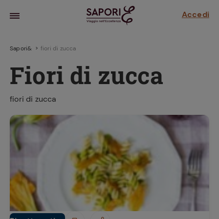
Accedi
Sapori&
fiori di zucca
Fiori di zucca
fiori di zucca
la frutta
za sensi di
 può!
hi e
la ricetta
parare il