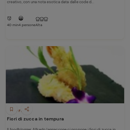
creativo, con una nota esotica data dalle code d...
40 min
4 persone
Alta
Finger Food
Fiori di zucca in tempura
Il foodblogger Alfredo Iannaccone ci propone i fiori di zucca in