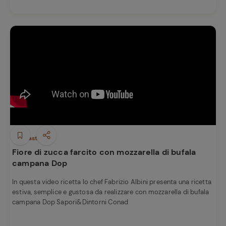
Ricette
preferite
Antipasti
Fiore di zucca farcito con mozzarella di bufala
campana Dop
In questa video ricetta lo chef Fabrizio Albini presenta una ricetta
estiva, semplice e gustosa da realizzare con mozzarella di bufala
campana Dop Sapori&Dintorni Conad