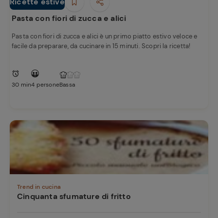
e
Ricette estive
Primi piatti
Pasta con fiori di zucca e alici
Pasta con fiori di zucca e alici è un primo piatto estivo veloce e
facile da preparare, da cucinare in 15 minuti. Scopri la ricetta!
30 min
4 persone
Bassa
Trend in cucina
Cinquanta sfumature di fritto