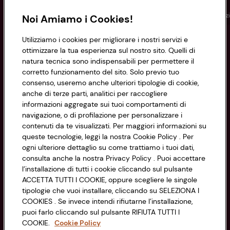
Conad
Spesa online
Assicurazioni
Viaggi
Istituz
Noi Amiamo i Cookies!
Utilizziamo i cookies per migliorare i nostri servizi e
Informazioni
ottimizzare la tua esperienza sul nostro sito. Quelli di
natura tecnica sono indispensabili per permettere il
corretto funzionamento del sito. Solo previo tuo
Privacy Policy
consenso, useremo anche ulteriori tipologie di cookie,
anche di terze parti, analitici per raccogliere
Cookie Policy
CONAD SOCIETÀ COOPERATIVA
informazioni aggregate sui tuoi comportamenti di
navigazione, o di profilazione per personalizzare i
Via Michelino, 59 | 40127 BOLOGNA
Impostazioni Cookie
contenuti da te visualizzati. Per maggiori informazioni su
Codice Fiscale e Registro Imprese
queste tecnologie, leggi la nostra Cookie Policy . Per
di Bologna 00865960157
Accessibilità
ogni ulteriore dettaglio su come trattiamo i tuoi dati,
PARTITA IVA 03320960374
consulta anche la nostra Privacy Policy . Puoi accettare
l’installazione di tutti i cookie cliccando sul pulsante
ACCETTA TUTTI I COOKIE, oppure scegliere le singole
Servizio clienti
tipologie che vuoi installare, cliccando su SELEZIONA I
COOKIES . Se invece intendi rifiutarne l’installazione,
puoi farlo cliccando sul pulsante RIFIUTA TUTTI I
COOKIE.
Cookie Policy