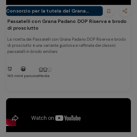
Consorzio per la tutela del Grana
Primi piatti
Padano
Passatelli con Grana Padano DOP Riserva e brodo
di prosciutto
La ricetta dei Passatelli con Grana Padano DOP Riserva e brodo
di prosciutto è una variante gustosa e raffinata dei classici
passatelli in brodo emiliani.
165 min
4 persone
Media