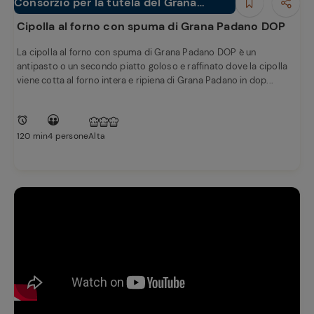
e
Consorzio per la tutela del Grana
Antipasti
Padano
Cipolla al forno con spuma di Grana Padano DOP
La cipolla al forno con spuma di Grana Padano DOP è un
antipasto o un secondo piatto goloso e raffinato dove la cipolla
viene cotta al forno intera e ripiena di Grana Padano in dop...
120 min
4 persone
Alta