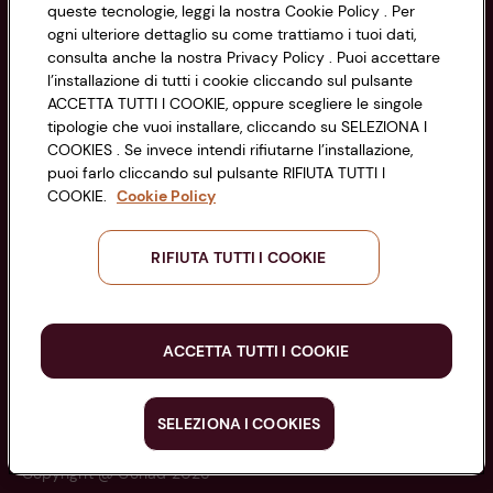
queste tecnologie, leggi la nostra Cookie Policy . Per
di Bologna 00865960157
Accessibilità
ogni ulteriore dettaglio su come trattiamo i tuoi dati,
PARTITA IVA 03320960374
consulta anche la nostra Privacy Policy . Puoi accettare
l’installazione di tutti i cookie cliccando sul pulsante
ACCETTA TUTTI I COOKIE, oppure scegliere le singole
Servizio clienti
tipologie che vuoi installare, cliccando su SELEZIONA I
COOKIES . Se invece intendi rifiutarne l’installazione,
puoi farlo cliccando sul pulsante RIFIUTA TUTTI I
COOKIE.
Cookie Policy
Seguici sui Social:
RIFIUTA TUTTI I COOKIE
Scarica l'app
ACCETTA TUTTI I COOKIE
SELEZIONA I COOKIES
Copyright @ Conad 2025