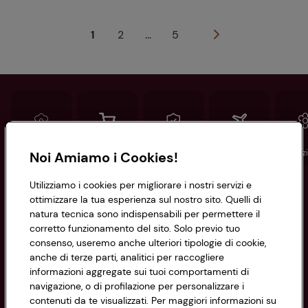
1
2
...
5
Conad
Spesa online
Assicurazioni
Viaggi
Istituz
Noi Amiamo i Cookies!
Utilizziamo i cookies per migliorare i nostri servizi e
Informazioni
ottimizzare la tua esperienza sul nostro sito. Quelli di
natura tecnica sono indispensabili per permettere il
corretto funzionamento del sito. Solo previo tuo
Privacy Policy
consenso, useremo anche ulteriori tipologie di cookie,
anche di terze parti, analitici per raccogliere
Cookie Policy
CONAD SOCIETÀ COOPERATIVA
informazioni aggregate sui tuoi comportamenti di
navigazione, o di profilazione per personalizzare i
Via Michelino, 59 | 40127 BOLOGNA
Impostazioni Cookie
contenuti da te visualizzati. Per maggiori informazioni su
Codice Fiscale e Registro Imprese