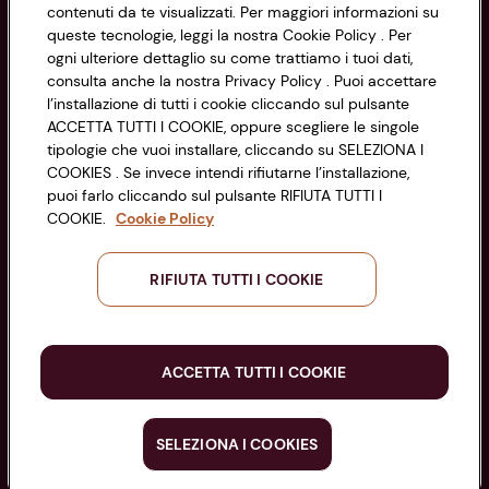
contenuti da te visualizzati. Per maggiori informazioni su
Codice Fiscale e Registro Imprese
queste tecnologie, leggi la nostra Cookie Policy . Per
di Bologna 00865960157
Accessibilità
ogni ulteriore dettaglio su come trattiamo i tuoi dati,
PARTITA IVA 03320960374
consulta anche la nostra Privacy Policy . Puoi accettare
l’installazione di tutti i cookie cliccando sul pulsante
ACCETTA TUTTI I COOKIE, oppure scegliere le singole
Servizio clienti
tipologie che vuoi installare, cliccando su SELEZIONA I
COOKIES . Se invece intendi rifiutarne l’installazione,
puoi farlo cliccando sul pulsante RIFIUTA TUTTI I
COOKIE.
Cookie Policy
Seguici sui Social:
RIFIUTA TUTTI I COOKIE
Scarica l'app
ACCETTA TUTTI I COOKIE
SELEZIONA I COOKIES