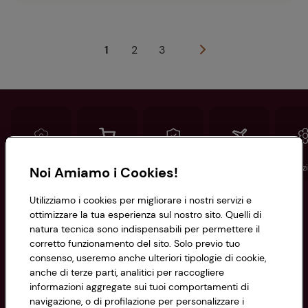
1
2
3
Conad
Spesa online
Assicurazioni
Viaggi
Istituz
Noi Amiamo i Cookies!
Utilizziamo i cookies per migliorare i nostri servizi e
Informazioni
ottimizzare la tua esperienza sul nostro sito. Quelli di
natura tecnica sono indispensabili per permettere il
corretto funzionamento del sito. Solo previo tuo
Privacy Policy
consenso, useremo anche ulteriori tipologie di cookie,
anche di terze parti, analitici per raccogliere
Cookie Policy
CONAD SOCIETÀ COOPERATIVA
informazioni aggregate sui tuoi comportamenti di
navigazione, o di profilazione per personalizzare i
Via Michelino, 59 | 40127 BOLOGNA
Impostazioni Cookie