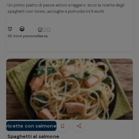
Un primo piatto di pesce estivo e leggero: ecco la ricetta degli
spaghetti con tonno, acciughe e pomodorini freschi.
35 min
4 persone
Bassa
ricette con salmone
Primi piatti
Spaghetti al salmone