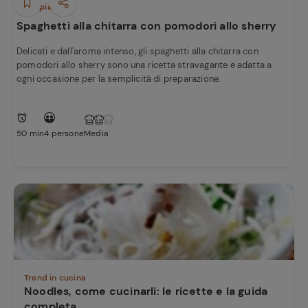
e
Primi piatti
Spaghetti alla chitarra con pomodori allo sherry
Delicati e dall'aroma intenso, gli spaghetti alla chitarra con
pomodori allo sherry sono una ricetta stravagante e adatta a
ogni occasione per la semplicità di preparazione.
50 min
4 persone
Media
Trend in cucina
Noodles, come cucinarli: le ricette e la guida
completa