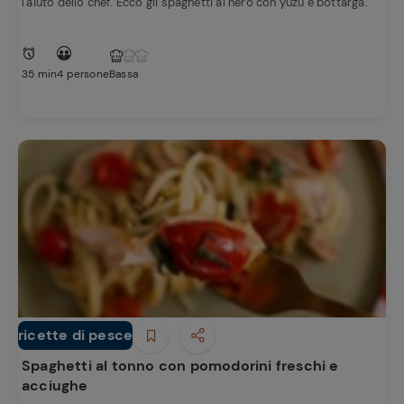
l'aiuto dello chef. Ecco gli spaghetti al nero con yuzu e bottarga.
35 min
4 persone
Bassa
ricette di pesce
Primi piatti
Spaghetti al tonno con pomodorini freschi e
acciughe