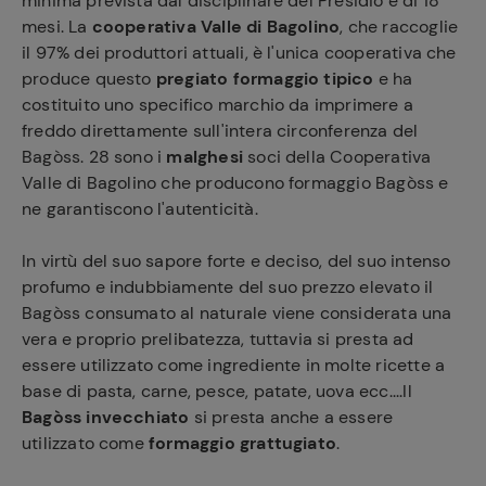
minima prevista dal disciplinare del Presidio è di 18
mesi. La
cooperativa Valle di Bagolino
, che raccoglie
il 97% dei produttori attuali, è l'unica cooperativa che
produce questo
pregiato formaggio tipico
e ha
costituito uno specifico marchio da imprimere a
freddo direttamente sull'intera circonferenza del
Bagòss. 28 sono i
malghesi
soci della Cooperativa
Valle di Bagolino che producono formaggio Bagòss e
ne garantiscono l'autenticità.
In virtù del suo sapore forte e deciso, del suo intenso
profumo e indubbiamente del suo prezzo elevato il
Bagòss consumato al naturale viene considerata una
vera e proprio prelibatezza, tuttavia si presta ad
essere utilizzato come ingrediente in molte ricette a
base di pasta, carne, pesce, patate, uova ecc....Il
Bagòss invecchiato
si presta anche a essere
utilizzato come
formaggio grattugiato
.