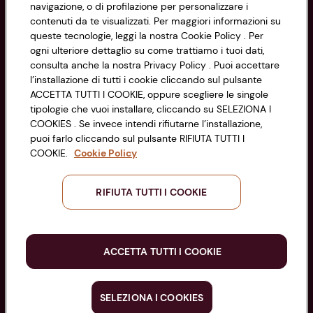
navigazione, o di profilazione per personalizzare i
Via Michelino, 59 | 40127 BOLOGNA
Impostazioni Cookie
contenuti da te visualizzati. Per maggiori informazioni su
Codice Fiscale e Registro Imprese
queste tecnologie, leggi la nostra Cookie Policy . Per
di Bologna 00865960157
Accessibilità
ogni ulteriore dettaglio su come trattiamo i tuoi dati,
PARTITA IVA 03320960374
consulta anche la nostra Privacy Policy . Puoi accettare
l’installazione di tutti i cookie cliccando sul pulsante
ACCETTA TUTTI I COOKIE, oppure scegliere le singole
Servizio clienti
tipologie che vuoi installare, cliccando su SELEZIONA I
COOKIES . Se invece intendi rifiutarne l’installazione,
puoi farlo cliccando sul pulsante RIFIUTA TUTTI I
COOKIE.
Cookie Policy
Seguici sui Social:
RIFIUTA TUTTI I COOKIE
Scarica l'app
ACCETTA TUTTI I COOKIE
SELEZIONA I COOKIES