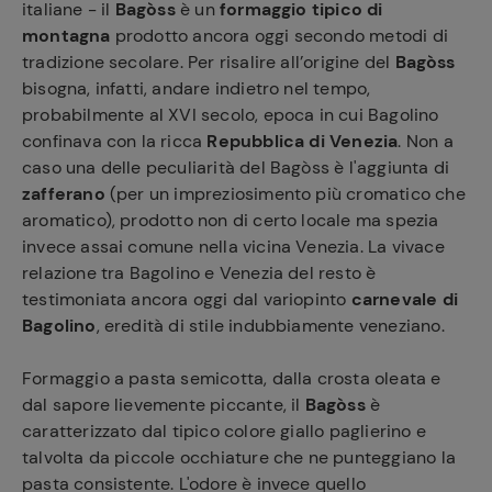
italiane - il
Bagòss
è un
formaggio tipico di
montagna
prodotto ancora oggi secondo metodi di
tradizione secolare. Per risalire all’origine del
Bagòss
bisogna, infatti, andare indietro nel tempo,
probabilmente al XVI secolo, epoca in cui Bagolino
confinava con la ricca
Repubblica di Venezia
. Non a
caso una delle peculiarità del Bagòss è l'aggiunta di
zafferano
(per un impreziosimento più cromatico che
aromatico), prodotto non di certo locale ma spezia
invece assai comune nella vicina Venezia. La vivace
relazione tra Bagolino e Venezia del resto è
testimoniata ancora oggi dal variopinto
carnevale di
Bagolino
, eredità di stile indubbiamente veneziano.
Formaggio a pasta semicotta, dalla crosta oleata e
dal sapore lievemente piccante, il
Bagòss
è
caratterizzato dal tipico colore giallo paglierino e
talvolta da piccole occhiature che ne punteggiano la
pasta consistente. L'odore è invece quello