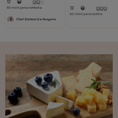
Ricette
80 min
4 persone
Media
preferite
60 min
4 persone
Alta
Chef Stefano De Gregorio