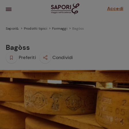
Accedi
Sapori&
Prodotti tipici
Formaggi
Bagòss
Bagòss
Preferiti
Condividi
la frutta
za sensi di
 può!
hi e
la ricetta
parare il