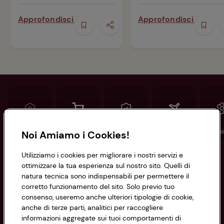
Approfondisci
Approfondisci
Conad
Spesa online
Assicurazioni
Viaggi
Istituz
Noi Amiamo i Cookies!
Utilizziamo i cookies per migliorare i nostri servizi e
Informazioni
ottimizzare la tua esperienza sul nostro sito. Quelli di
natura tecnica sono indispensabili per permettere il
corretto funzionamento del sito. Solo previo tuo
Privacy Policy
consenso, useremo anche ulteriori tipologie di cookie,
anche di terze parti, analitici per raccogliere
Cookie Policy
CONAD SOCIETÀ COOPERATIVA
informazioni aggregate sui tuoi comportamenti di