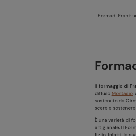
Formadi Frant: u
Formad
Il
formaggio di Fr
diffuso
Montasio
,
sostenuto da Cirm
scere e sostenere 
È una varietà di
artigianale. Il F
figlio. Infatti, l