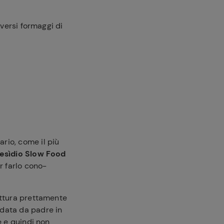
versi formaggi di
rio, come il più
esìdio Slow Food
r farlo cono-
fattura prettamente
ndata da padre in
e e quindi non