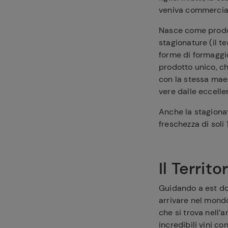
veniva commercial
Nasce come prodot
stagionature (il t
forme di formaggio
prodotto unico, ch
con la stessa maes
vere dalle eccellen
Anche la stagionat
freschezza di soli
Il Territo
Guidando a est do
arrivare nel mondo
che si trova nell’a
incredibili vini co