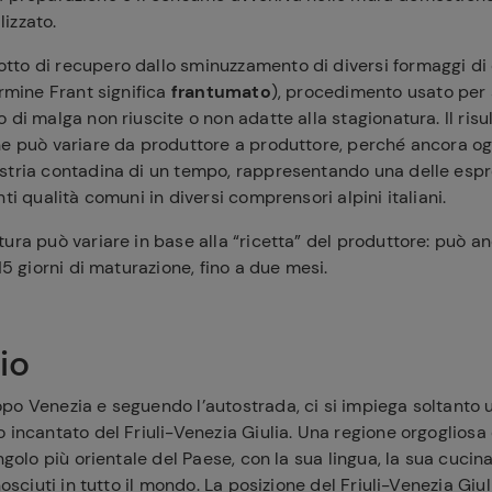
izzato.
to di recupero dallo sminuzzamento di diversi formaggi di
ermine Frant significa
frantumato
), procedimento usato per 
 di malga non riuscite o non adatte alla stagionatura. Il risul
e può variare da produttore a produttore, perché ancora og
tria contadina di un tempo, rappresentando una delle espres
ti qualità comuni in diversi comprensori alpini italiani.
ura può variare in base alla “ricetta” del produttore: può a
 15 giorni di maturazione, fino a due mesi.
rio
po Venezia e seguendo l’autostrada, ci si impiega soltanto 
 incantato del Friuli-Venezia Giulia. Una regione orgoglios
ngolo più orientale del Paese, con la sua lingua, la sua cucina
nosciuti in tutto il mondo. La posizione del Friuli-Venezia Giul