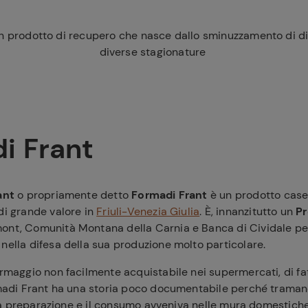
n prodotto di recupero che nasce dallo sminuzzamento di di
diverse stagionature
i Frant
ant
o propriamente detto
Formadi Frant
è un prodotto casea
 di grande valore in
Friuli-Venezia Giulia
. È, innanzitutto un
Pr
ont, Comunità Montana della Carnia e Banca di Cividale pe
nella difesa della sua produzione molto particolare.
 formaggio non facilmente acquistabile nei supermercati, di 
ormadi Frant ha una storia poco documentabile perché trama
a sua preparazione e il consumo avveniva nelle mura domestich