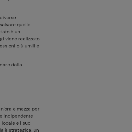
 diverse
salvare quelle
tato è un
gi viene realizzato
sioni più umili e
ndare dalla
un’ora e mezza per
a e indipendente
 locale e i suoi
ia è strategica, un