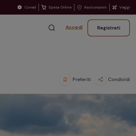
Conad
Spesa Online
Assicurazioni
Viaggi
Accedi
Registrati
Preferiti
Condividi
Ritorno sui banchi?
Consigli per ritrovare
la concentrazione