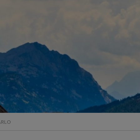
perduta
Come affumicare:
legna ed erbe da
usare
Finferli, animelle e
salsa ai frutti rossi
ARLO