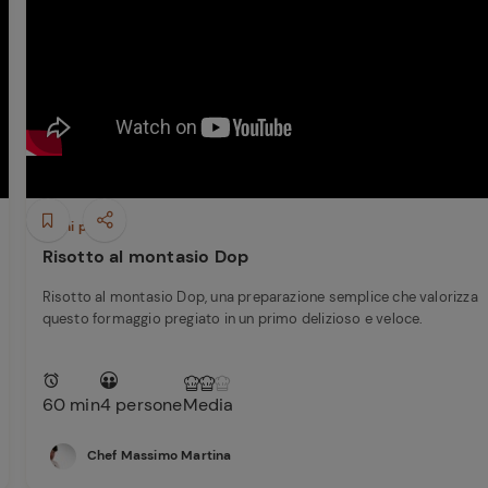
Primi piatti
Risotto al montasio Dop
Risotto al montasio Dop, una preparazione semplice che valorizza
questo formaggio pregiato in un primo delizioso e veloce.
60 min
4 persone
Media
Chef Massimo Martina