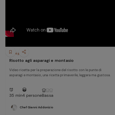
Primi piatti
Risotto agli asparagi e montasio
Video ricetta per la preparazione del risotto con le punte di
asparagi e montasio, una ricetta primaverile, leggera ma gustosa.
35 min
4 persone
Bassa
Chef Gianni Addonizio