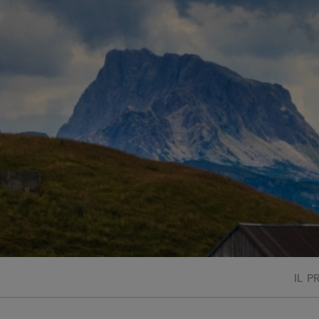
Bisque di gamberi:
l'ideale per insaporire
i tuoi piatti di pesce!
Cavolo romanesco al
forno con ‘nduja
IL 