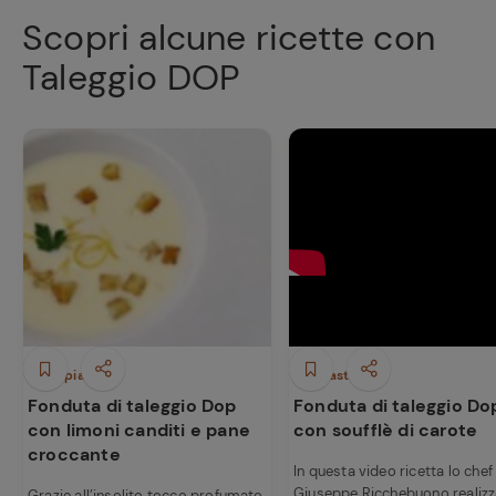
Scopri alcune ricette con
Taleggio DOP
Primi piatti
Antipasti
Fonduta di taleggio Dop
Fonduta di taleggio Do
con limoni canditi e pane
con soufflè di carote
croccante
In questa video ricetta lo chef
Giuseppe Ricchebuono realizz
Grazie all’insolito tocco profumato