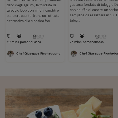
gustosa fonduta di taleggio D
dato dagli agrumi, la fonduta di
con soufflè di carote, un anti
taleggio Dop con limoni canditi e
semplice da realizzare in cui il
pane croccante, è una sofisticata
taleg...
alternativa alla classica fon...
40 min
4 persone
Bassa
75 min
4 persone
Bassa
Chef Giuseppe Ricchebuono
Chef Giuseppe Riccheb
Ricette
preferite