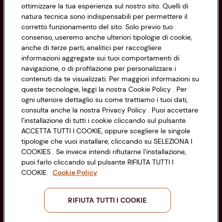
Informazioni
ottimizzare la tua esperienza sul nostro sito. Quelli di
natura tecnica sono indispensabili per permettere il
corretto funzionamento del sito. Solo previo tuo
Privacy Policy
consenso, useremo anche ulteriori tipologie di cookie,
anche di terze parti, analitici per raccogliere
Cookie Policy
CONAD SOCIETÀ COOPERATIVA
informazioni aggregate sui tuoi comportamenti di
navigazione, o di profilazione per personalizzare i
Via Michelino, 59 | 40127 BOLOGNA
Impostazioni Cookie
contenuti da te visualizzati. Per maggiori informazioni su
Codice Fiscale e Registro Imprese
queste tecnologie, leggi la nostra Cookie Policy . Per
di Bologna 00865960157
Accessibilità
ogni ulteriore dettaglio su come trattiamo i tuoi dati,
PARTITA IVA 03320960374
consulta anche la nostra Privacy Policy . Puoi accettare
l’installazione di tutti i cookie cliccando sul pulsante
ACCETTA TUTTI I COOKIE, oppure scegliere le singole
Servizio clienti
tipologie che vuoi installare, cliccando su SELEZIONA I
COOKIES . Se invece intendi rifiutarne l’installazione,
puoi farlo cliccando sul pulsante RIFIUTA TUTTI I
COOKIE.
Cookie Policy
Seguici sui Social:
RIFIUTA TUTTI I COOKIE