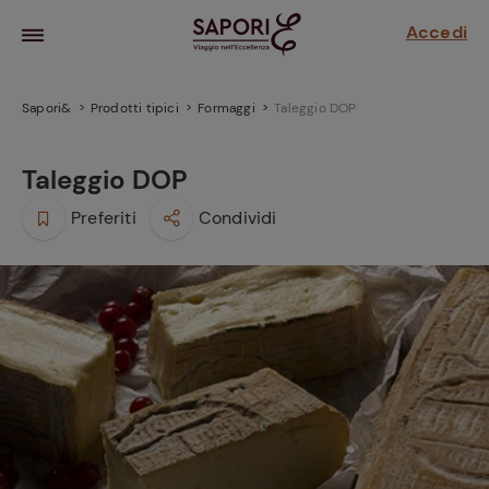
Accedi
Sapori&
Prodotti tipici
Formaggi
Taleggio DOP
Taleggio DOP
Preferiti
Condividi
la frutta
za sensi di
 può!
hi e
la ricetta
parare il