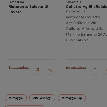
Lombardia
Lombardia
Ristorante Salotto di
Colletto AgriBioRelais
Lovere
Via Colletto, 6
Ristorante Colletto
AgriBioRelais Via
Colletto, 6 Adrara San
Martino Bergamo 240
035 934253
Approfondisci
Approfondisci
formaggio
Alti Formaggi
formaggio Dop