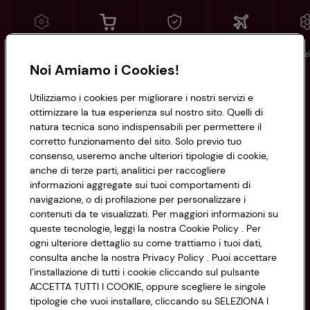
Conad
Spesa online
Assicurazioni
Viaggi
Istituz
Noi Amiamo i Cookies!
Informazioni
Utilizziamo i cookies per migliorare i nostri servizi e
ottimizzare la tua esperienza sul nostro sito. Quelli di
natura tecnica sono indispensabili per permettere il
Privacy Policy
corretto funzionamento del sito. Solo previo tuo
consenso, useremo anche ulteriori tipologie di cookie,
Cookie Policy
anche di terze parti, analitici per raccogliere
CONAD SOCIETÀ COOPERATIVA
informazioni aggregate sui tuoi comportamenti di
Via Michelino, 59 | 40127 BOLOGNA
Impostazioni Cookie
navigazione, o di profilazione per personalizzare i
Codice Fiscale e Registro Imprese
contenuti da te visualizzati. Per maggiori informazioni su
di Bologna 00865960157
Accessibilità
queste tecnologie, leggi la nostra Cookie Policy . Per
PARTITA IVA 03320960374
ogni ulteriore dettaglio su come trattiamo i tuoi dati,
consulta anche la nostra Privacy Policy . Puoi accettare
l’installazione di tutti i cookie cliccando sul pulsante
Servizio clienti
ACCETTA TUTTI I COOKIE, oppure scegliere le singole
tipologie che vuoi installare, cliccando su SELEZIONA I