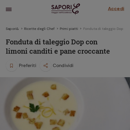
Accedi
Sapori&
Ricette degli Chef
Primi piatti
Fonduta di taleggio Dop con
Fonduta di taleggio Dop con
limoni canditi e pane croccante
Preferiti
Condividi
la frutta
za sensi di
 può!
hi e
la ricetta
parare il