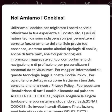
Conad
Spesa online
Assicurazioni
Viaggi
Istituz
Noi Amiamo i Cookies!
Utilizziamo i cookies per migliorare i nostri servizi e
Informazioni
ottimizzare la tua esperienza sul nostro sito. Quelli di
natura tecnica sono indispensabili per permettere il
corretto funzionamento del sito. Solo previo tuo
Privacy Policy
consenso, useremo anche ulteriori tipologie di cookie,
anche di terze parti, analitici per raccogliere
Cookie Policy
CONAD SOCIETÀ COOPERATIVA
informazioni aggregate sui tuoi comportamenti di
navigazione, o di profilazione per personalizzare i
Via Michelino, 59 | 40127 BOLOGNA
Impostazioni Cookie
contenuti da te visualizzati. Per maggiori informazioni su
Codice Fiscale e Registro Imprese
queste tecnologie, leggi la nostra Cookie Policy . Per
di Bologna 00865960157
Accessibilità
ogni ulteriore dettaglio su come trattiamo i tuoi dati,
PARTITA IVA 03320960374
consulta anche la nostra Privacy Policy . Puoi accettare
l’installazione di tutti i cookie cliccando sul pulsante
ACCETTA TUTTI I COOKIE, oppure scegliere le singole
Servizio clienti
tipologie che vuoi installare, cliccando su SELEZIONA I
COOKIES . Se invece intendi rifiutarne l’installazione,
puoi farlo cliccando sul pulsante RIFIUTA TUTTI I