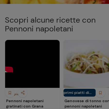
Scopri alcune ricette con
Pennoni napoletani
primi piatti di
Primi piatti
Primi piatti
pesce
Pennoni napoletani
Genovese di tonno co
gratinati con Grana
pennoni napoletani