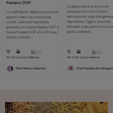
Padano DOP
La genovese di tonno è una
preparazione che rivisita il
Lo chef Marco Talamini propone in
famosissimo sugo alla genov
questo video una stuzzicante
napoletano. Oggi lo proverai
ricetta: i pennoni napoletani
abbinato a dei pennoni in un 
gratinati con Grana Padano DOP. Il
piatto prelibato
Grana Padano DOP oltre 20 mesi,
sciolto e filante, ...
35 min
2 persone
Bassa
45 min
6 persone
Bassa
Chef Marco Talamini
Chef Stefano De Gregori