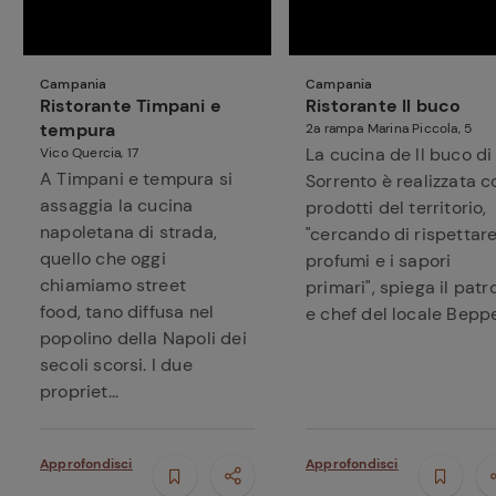
Campania
Campania
Ristorante Timpani e
Ristorante Il buco
tempura
2a rampa Marina Piccola, 5
La cucina de Il buco di
Vico Quercia, 17
A Timpani e tempura si
Sorrento è realizzata c
assaggia la cucina
prodotti del territorio,
napoletana di strada,
"cercando di rispettare
quello che oggi
profumi e i sapori
chiamiamo street
primari", spiega il patr
food, tano diffusa nel
e chef del locale Beppe.
popolino della Napoli dei
secoli scorsi. I due
propriet...
Approfondisci
Approfondisci