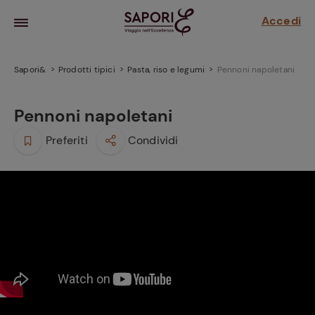
Accedi
Sapori&
Prodotti tipici
Pasta, riso e legumi
Pennoni napoletani
Pennoni napoletani
Preferiti
Condividi
la frutta
za sensi di
 può!
hi e
la ricetta
parare il