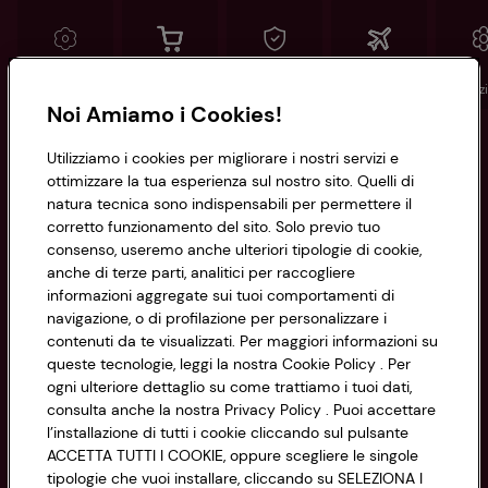
Conad
Spesa online
Assicurazioni
Viaggi
Istituz
Noi Amiamo i Cookies!
Informazioni
Utilizziamo i cookies per migliorare i nostri servizi e
ottimizzare la tua esperienza sul nostro sito. Quelli di
natura tecnica sono indispensabili per permettere il
Privacy Policy
corretto funzionamento del sito. Solo previo tuo
consenso, useremo anche ulteriori tipologie di cookie,
Cookie Policy
anche di terze parti, analitici per raccogliere
CONAD SOCIETÀ COOPERATIVA
informazioni aggregate sui tuoi comportamenti di
Via Michelino, 59 | 40127 BOLOGNA
Impostazioni Cookie
navigazione, o di profilazione per personalizzare i
Codice Fiscale e Registro Imprese
contenuti da te visualizzati. Per maggiori informazioni su
di Bologna 00865960157
Accessibilità
queste tecnologie, leggi la nostra Cookie Policy . Per
PARTITA IVA 03320960374
ogni ulteriore dettaglio su come trattiamo i tuoi dati,
consulta anche la nostra Privacy Policy . Puoi accettare
l’installazione di tutti i cookie cliccando sul pulsante
Servizio clienti
ACCETTA TUTTI I COOKIE, oppure scegliere le singole
tipologie che vuoi installare, cliccando su SELEZIONA I