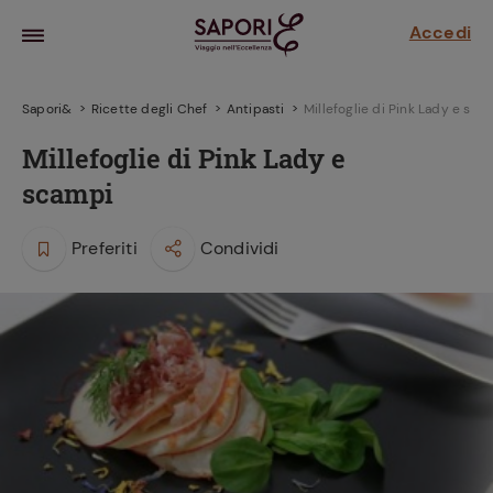
Accedi
Sapori&
Ricette degli Chef
Antipasti
Millefoglie di Pink Lady e sca
Millefoglie di Pink Lady e
scampi
Preferiti
Condividi
la frutta
za sensi di
 può!
hi e
la ricetta
parare il