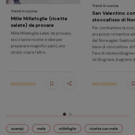
Trend in cucina
Trend in cucina
San Valentino con
Mille Millefoglie (ricette
stoccafisso di No
salate) da provare
Per combattere la crisi
Mille Millefoglie salati da provare,
proposta romantica e
ecco tante ricette e idee per
del Norwegian Seafood 
preparare magnifici pasti, uno
base di stoccafisso di
strato sopra l'altro.
Fare di necessit&agrav
virt&ugrave; &egrave; il 
Approfondisci
Approfondisci
scampi
mele
millefoglie
ricette con mele