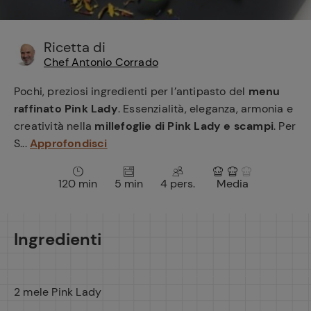
e
Ricetta di
Chef Antonio Corrado
Pochi, preziosi ingredienti per l’antipasto del
menu
raffinato Pink Lady
. Essenzialità, eleganza, armonia e
creatività nella
millefoglie di Pink Lady e scampi
. Per
S...
Approfondisci
120 min
5 min
4 pers.
Media
Ingredienti
2 mele Pink Lady