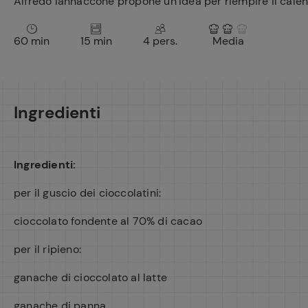
Alfredo Iannaccone propone un’idea per riempire il calend
60 min
15 min
4 pers.
Media
Ingredienti
Ingredienti:
per il guscio dei cioccolatini:
cioccolato fondente al 70% di cacao
per il ripieno:
ganache di cioccolato al latte
ganache di panna