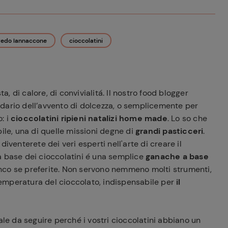
redo Iannaccone
cioccolatini
a, di calore, di convivialitá. Il nostro food blogger
dario dell’avvento di dolcezza, o semplicemente per
: i
cioccolatini ripieni natalizi home made
. Lo so che
ile, una di quelle missioni degne di
grandi pasticceri
.
iventerete dei veri esperti nell'arte di creare il
la base dei cioccolatini é una semplice
ganache a base
nco se preferite. Non servono nemmeno molti strumenti,
emperatura del cioccolato, indispensabile per
il
e da seguire perché i vostri cioccolatini abbiano un