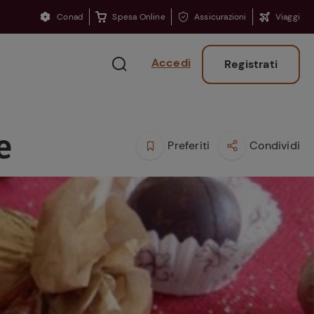
Conad
Spesa Online
Assicurazioni
Viaggi
Accedi
Registrati
e
Preferiti
Condividi
Ritorno sui banchi?
Consigli per ritrovare
la concentrazione