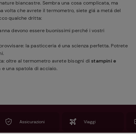
nature biancastre. Sembra una cosa complicata, ma
na volta che avrete il termometro, siete giá a metá del
cco qualche dritta:
panna devono essere buonissimi perché i vostri
mprovvisare: la pasticceria é una scienza perfetta. Potrete
i.
tta: oltre al termometro avrete bisogni di
stampini e
 e una spatola di acciaio.
Assicurazioni
Viaggi