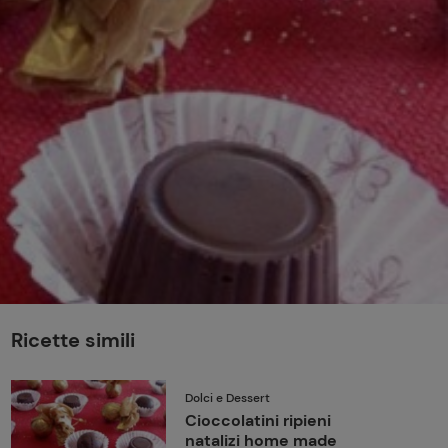
perduta
Come affumicare:
legna ed erbe da
usare
Finferli, animelle e
salsa ai frutti rossi
Ricette simili
Dolci e Dessert
Cioccolatini ripieni
natalizi home made