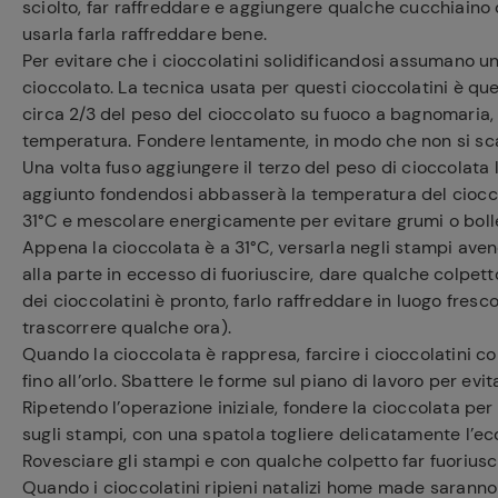
sciolto, far raffreddare e aggiungere qualche cucchiaino di
usarla farla raffreddare bene.
Per evitare che i cioccolatini solidificandosi assumano u
cioccolato. La tecnica usata per questi cioccolatini è qu
circa 2/3 del peso del cioccolato su fuoco a bagnomaria, 
temperatura. Fondere lentamente, in modo che non si sca
Una volta fuso aggiungere il terzo del peso di cioccolat
aggiunto fondendosi abbasserà la temperatura del ciocco
31°C e mescolare energicamente per evitare grumi o boll
Appena la cioccolata è a 31°C, versarla negli stampi ave
alla parte in eccesso di fuoriuscire, dare qualche colpetto 
dei cioccolatini è pronto, farlo raffreddare in luogo fresco 
trascorrere qualche ora).
Quando la cioccolata è rappresa, farcire i cioccolatini c
fino all’orlo. Sbattere le forme sul piano di lavoro per evita
Ripetendo l’operazione iniziale, fondere la cioccolata per 
sugli stampi, con una spatola togliere delicatamente l’ecc
Rovesciare gli stampi e con qualche colpetto far fuoriuscir
Quando i cioccolatini ripieni natalizi home made saranno p