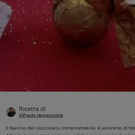
Bisque di gamberi:
l'ideale per insaporire
i tuoi piatti di pesce!
Cavolo romanesco al
forno con ‘nduja
Ricetta di
Alfredo Iannaccone
Il fascino del cioccolato, intramontabile, è sinonimo di fest