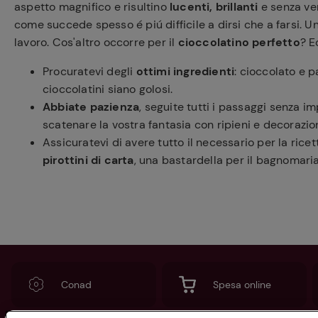
aspetto magnifico e risultino
lucenti, brillanti
e senza ve
come succede spesso é piú difficile a dirsi che a farsi. U
lavoro. Cos'altro occorre per il
cioccolatino perfetto
? E
Procuratevi degli
ottimi ingredienti
: cioccolato e 
cioccolatini siano golosi.
Abbiate pazienza
, seguite tutti i passaggi senza i
scatenare la vostra fantasia con ripieni e decorazion
Assicuratevi di avere tutto il necessario per la rice
pirottini di carta
, una bastardella per il bagnomaria
Conad
Spesa online