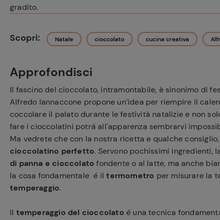
gradito.
Scopri:
Natale
cioccolato
cucina creativa
Alf
Approfondisci
Il fascino del cioccolato, intramontabile, è sinonimo di fest
Alfredo Iannaccone propone un’idea per riempire il calen
coccolare il palato durante le festività natalizie e non solo
fare i cioccolatini potrá all'apparenza sembrarvi impossib
Ma vedrete che con la nostra ricetta e qualche consiglio, d
cioccolatino perfetto
. Servono pochissimi ingredienti, 
di panna e cioccolato
fondente o al latte, ma anche bia
la cosa fondamentale é il
termometro
per misurare la t
temperaggio
.
Il
temperaggio del cioccolato
é una tecnica fondamental