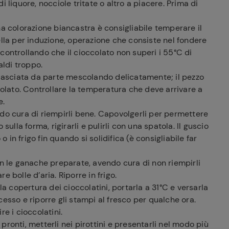
 liquore, nocciole tritate o altro a piacere. Prima di
na colorazione biancastra è consigliabile temperare il
ella per induzione, operazione che consiste nel fondere
controllando che il cioccolato non superi i 55°C di
ldi troppo.
a lasciata da parte mescolando delicatamente; il pezzo
lato. Controllare la temperatura che deve arrivare a
e.
ndo cura di riempirli bene. Capovolgerli per permettere
sulla forma, rigirarli e pulirli con una spatola. Il guscio
o in frigo fin quando si solidifica (è consigliabile far
on le ganache preparate, avendo cura di non riempirli
re bolle d’aria. Riporre in frigo.
la copertura dei cioccolatini, portarla a 31°C e versarla
esso e riporre gli stampi al fresco per qualche ora.
e i cioccolatini.
ronti, metterli nei pirottini e presentarli nel modo più