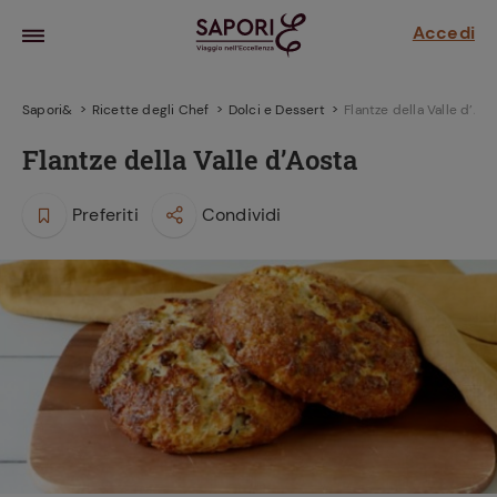
Accedi
Sapori&
Ricette degli Chef
Dolci e Dessert
Flantze della Valle d’Ao
Flantze della Valle d’Aosta
Preferiti
Condividi
la frutta
za sensi di
 può!
hi e
la ricetta
parare il