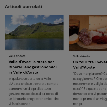
Articoli correlati
Valle dAosta
Valle dAosta
Valle d'Ayas: la meta per
Un tour tra i Save
itinerari enogastronomici
Val d?Aoste
in Valle d?Aosta
“Dove mangiaremo? C
In qualunque parte della Valle
assaggiaremo? Che co
d’Aosta andiate troverete sempre
metteremo in valigia da
panorami unici e prelibatezze
casa?” Se queste sono 
genuine, ma se siete alla ricerca di
domande che vi passan
un itinerario enogastronomico che
mente prima di un viagg
vi faccia conos...
non pr...