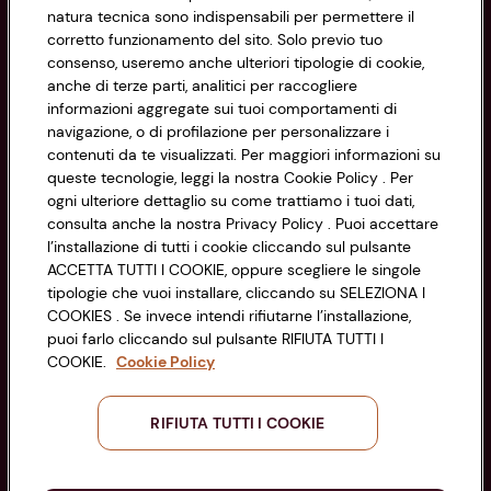
natura tecnica sono indispensabili per permettere il
Privacy Policy
corretto funzionamento del sito. Solo previo tuo
consenso, useremo anche ulteriori tipologie di cookie,
Cookie Policy
anche di terze parti, analitici per raccogliere
CONAD SOCIETÀ COOPERATIVA
informazioni aggregate sui tuoi comportamenti di
Via Michelino, 59 | 40127 BOLOGNA
Impostazioni Cookie
navigazione, o di profilazione per personalizzare i
Codice Fiscale e Registro Imprese
contenuti da te visualizzati. Per maggiori informazioni su
di Bologna 00865960157
Accessibilità
queste tecnologie, leggi la nostra Cookie Policy . Per
PARTITA IVA 03320960374
ogni ulteriore dettaglio su come trattiamo i tuoi dati,
consulta anche la nostra Privacy Policy . Puoi accettare
l’installazione di tutti i cookie cliccando sul pulsante
Servizio clienti
ACCETTA TUTTI I COOKIE, oppure scegliere le singole
tipologie che vuoi installare, cliccando su SELEZIONA I
COOKIES . Se invece intendi rifiutarne l’installazione,
puoi farlo cliccando sul pulsante RIFIUTA TUTTI I
COOKIE.
Cookie Policy
Seguici sui Social:
RIFIUTA TUTTI I COOKIE