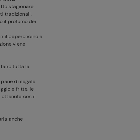
fatto stagionare
i tradizionali.
o il profumo dei
on il peperoncino e
zione viene
tano tutta la
 pane di segale
gio e fritte, le
 ottenuta con il
’aria anche