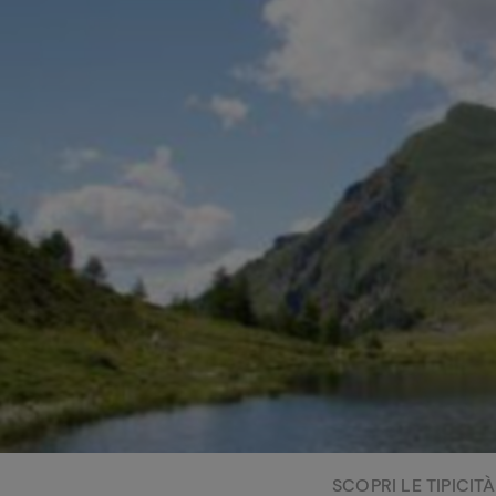
Bisque di gamberi:
l'ideale per insaporire
i tuoi piatti di pesce!
Cavolo romanesco al
forno con ‘nduja
SCOPRI LE TIPICITÀ