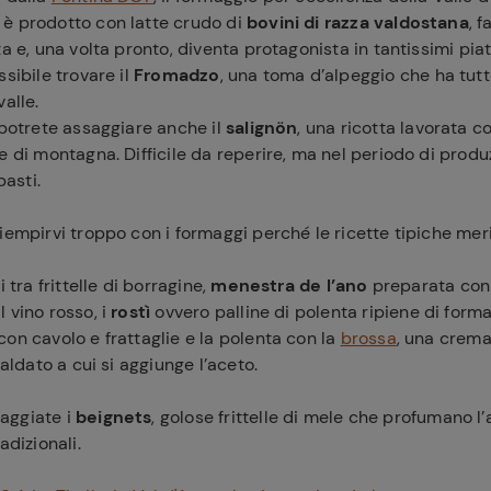
è prodotto con latte crudo di
bovini di razza valdostana
, 
a e, una volta pronto, diventa protagonista in tantissimi piatt
ssibile trovare il
Fromadzo
, una toma d’alpeggio che ha tutt
alle.
 potrete assaggiare anche il
salignön
, una ricotta lavorata c
e di montagna. Difficile da reperire, ma nel periodo di produ
pasti.
ferite
iempirvi troppo con i formaggi perché le ricette tipiche meri
i tra frittelle di borragine,
menestra de l’ano
preparata con
 vino rosso, i
rostì
ovvero palline di polenta ripiene di formag
on cavolo e frattaglie e la polenta con la
brossa
, una crema
caldato a cui si aggiunge l’aceto.
aggiate i
beignets
, golose frittelle di mele che profumano l
adizionali.