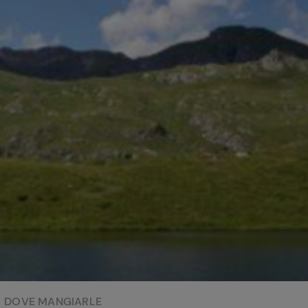
perduta
Come affumicare:
legna ed erbe da
usare
Finferli, animelle e
salsa ai frutti rossi
DOVE MANGIARLE