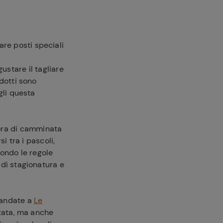
are posti speciali
gustare il tagliare
odotti sono
agli questa
ora di camminata
si tra i pascoli,
condo le regole
 di stagionatura e
e andate a
Le
sitata, ma anche