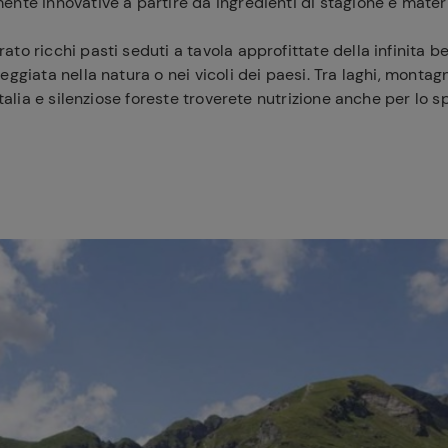
nte innovative a partire da ingredienti di stagione e materi
to ricchi pasti seduti a tavola approfittate della infinita b
eggiata nella natura o nei vicoli dei paesi. Tra laghi, monta
Italia e silenziose foreste troverete nutrizione anche per lo sp