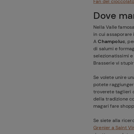
Fan del cioccolato
Dove man
Nella Valle famosa
in cui assaporare i
A
Champoluc
, p
di salumi e formagg
selezionatissimi e 
Brasserie vi stupir
Se volete unire u
potete raggiunger
troverete taglieri 
della tradizione c
magari fare shoppi
Se siete alla rice
Grenier a Saint V