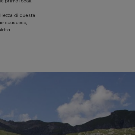
e prime locali.
ellezza di questa
gne scoscese,
irito.