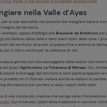
? A La Thuile, in Val d'Aosta, lo si mangia ad alta quota
giare nella Valle d’Ayas
 per le sue specialità non potrete che mangiare bene e trov
l meglio del territorio.
er esempio, tappa d’obbligo alla
Brasserie du Breithorn
per 
i più famoso della Valle e tanti piatti tipici della zona. I pr
tutti del territorio: se avete un palato fine e attento ai dett
à, per il cibo e anche per la selezione di vini.
na pausa golosa con una passeggiata nella natura con mezz’
e ad Ayas l’
Agriturismo La Tchavana di Metsan
. Qui, immer
di salumi e formaggi del territorio e tanti piatti preparati se
on prodotti km 0. Potrete visitare anche la stalla e la cantina
ng allo spaccio per portare a casa i sapori della valle.
rca di una cucina più creativa che spinga verso l’innovazion
incent
. Qui troverete i piatti della tradizione in versione rivi