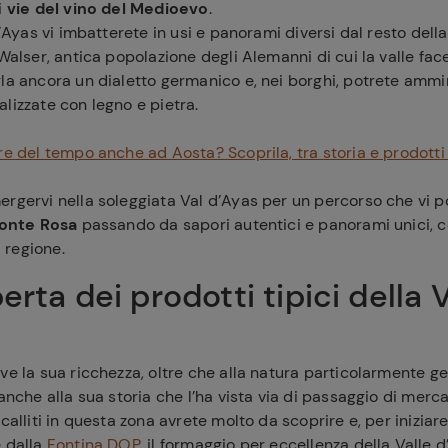
i
vie del vino del Medioevo
.
d’Ayas vi imbatterete in usi e panorami diversi dal resto della
 Walser, antica popolazione degli Alemanni di cui la valle fac
la ancora un dialetto germanico e, nei borghi, potrete ammi
lizzate con legno e pietra.
re del tempo anche ad Aosta? Scoprila, tra storia e prodotti 
ergervi nella soleggiata Val d’Ayas per un percorso che vi 
onte Rosa
passando da sapori autentici e panorami unici, co
a regione.
erta dei prodotti tipici della 
ve la sua ricchezza, oltre che alla natura particolarmente ge
anche alla sua storia che l’ha vista via di passaggio di merca
calliti in questa zona avrete molto da scoprire e, per iniziare 
e dalla
Fontina DOP
, il formaggio per eccellenza della Valle d