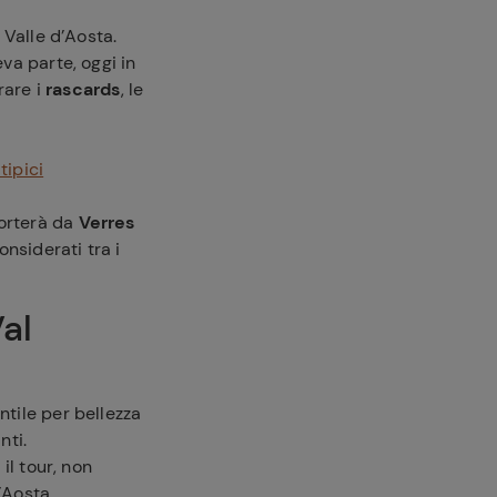
 Valle d’Aosta.
eva parte, oggi in
rare i
rascards
, le
tipici
porterà da
Verres
nsiderati tra i
Val
ntile per bellezza
nti.
il tour, non
’Aosta.