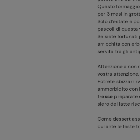
Questo formaggio 
per 3 mesi in grott
Solo d’estate è po
pascoli di questa v
Se siete fortunati
arricchita con erb
servita tra gli anti
Ricette pre
Attenzione a non r
vostra attenzione.
Potrete sbizzarrirv
ammorbidito con il
fresse
preparate c
siero del latte ris
Come dessert ass
durante le feste tr