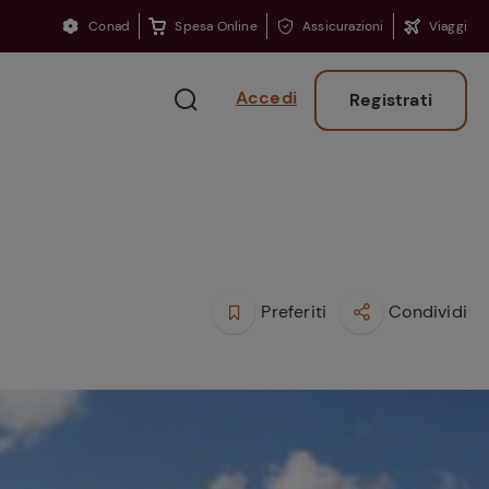
Conad
Spesa Online
Assicurazioni
Viaggi
Accedi
Registrati
Preferiti
Condividi
Ritorno sui banchi?
Consigli per ritrovare
la concentrazione