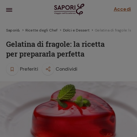
Accedi
Sapori&
Ricette degli Chef
Dolci e Dessert
Gelatina di fragole: la r
Gelatina di fragole: la ricetta
per prepararla perfetta
Preferiti
Condividi
la frutta
za sensi di
 può!
hi e
la ricetta
parare il