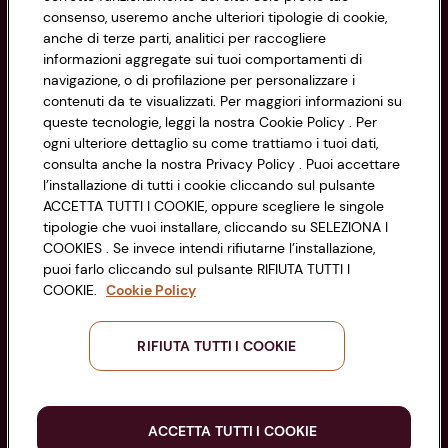
consenso, useremo anche ulteriori tipologie di cookie,
Cookie Policy
anche di terze parti, analitici per raccogliere
CONAD SOCIETÀ COOPERATIVA
informazioni aggregate sui tuoi comportamenti di
Via Michelino, 59 | 40127 BOLOGNA
Impostazioni Cookie
navigazione, o di profilazione per personalizzare i
Codice Fiscale e Registro Imprese
contenuti da te visualizzati. Per maggiori informazioni su
di Bologna 00865960157
Accessibilità
queste tecnologie, leggi la nostra Cookie Policy . Per
PARTITA IVA 03320960374
ogni ulteriore dettaglio su come trattiamo i tuoi dati,
consulta anche la nostra Privacy Policy . Puoi accettare
l’installazione di tutti i cookie cliccando sul pulsante
Servizio clienti
ACCETTA TUTTI I COOKIE, oppure scegliere le singole
tipologie che vuoi installare, cliccando su SELEZIONA I
COOKIES . Se invece intendi rifiutarne l’installazione,
puoi farlo cliccando sul pulsante RIFIUTA TUTTI I
COOKIE.
Cookie Policy
Seguici sui Social:
RIFIUTA TUTTI I COOKIE
Scarica l'app
ACCETTA TUTTI I COOKIE