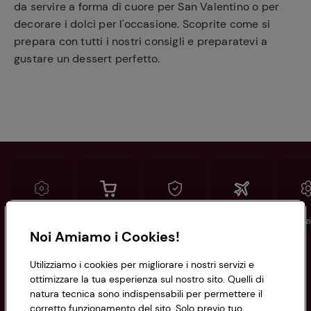
da servire a forma di cuore per San Valentino o per
decorare i dolci per l'occasione. Scoprite come si
prepara con tutti i nostri consigli e preparatevi a
gustare un dessert perfetto.
Conad
Spesa online
Assicurazioni
Viaggi
Istituz
Noi Amiamo i Cookies!
Informazioni
Utilizziamo i cookies per migliorare i nostri servizi e
ottimizzare la tua esperienza sul nostro sito. Quelli di
natura tecnica sono indispensabili per permettere il
Privacy Policy
corretto funzionamento del sito. Solo previo tuo