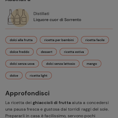
Distillati
Liquore cuor di Sorrento
dolci alla frutta
ricetta per bambini
ricetta facile
dolce freddo
dessert
ricetta estiva
dolci senza uova
dolci senza lattosio
mango
dolce
ricetta light
Approfondisci
La ricetta dei
ghiaccioli di frutta
aiuta a concedersi
una pausa fresca e gustosa dai torridi raggi del sole.
Prepararli in casa è facilissimo, servono pochi