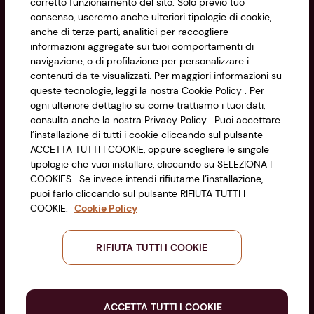
corretto funzionamento del sito. Solo previo tuo
consenso, useremo anche ulteriori tipologie di cookie,
Cookie Policy
anche di terze parti, analitici per raccogliere
CONAD SOCIETÀ COOPERATIVA
informazioni aggregate sui tuoi comportamenti di
Via Michelino, 59 | 40127 BOLOGNA
Impostazioni Cookie
navigazione, o di profilazione per personalizzare i
Codice Fiscale e Registro Imprese
contenuti da te visualizzati. Per maggiori informazioni su
di Bologna 00865960157
Accessibilità
queste tecnologie, leggi la nostra Cookie Policy . Per
PARTITA IVA 03320960374
ogni ulteriore dettaglio su come trattiamo i tuoi dati,
consulta anche la nostra Privacy Policy . Puoi accettare
l’installazione di tutti i cookie cliccando sul pulsante
Servizio clienti
ACCETTA TUTTI I COOKIE, oppure scegliere le singole
tipologie che vuoi installare, cliccando su SELEZIONA I
COOKIES . Se invece intendi rifiutarne l’installazione,
puoi farlo cliccando sul pulsante RIFIUTA TUTTI I
COOKIE.
Cookie Policy
Seguici sui Social:
RIFIUTA TUTTI I COOKIE
Scarica l'app
ACCETTA TUTTI I COOKIE