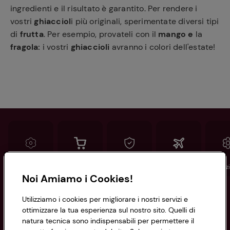
ingredienti e il risultato è garantito. Per rendere i
vostri
ghiacciol
i più originali, sperimentate diversi tipi
di
frutta
. Per esempio, provateli con il
mango e
la
fragola:
i vostri
ghiaccioli
avranno i colori dell'estate!
Conad
Spesa online
Assicurazioni
Viaggi
Istituz
Noi Amiamo i Cookies!
Informazioni
Utilizziamo i cookies per migliorare i nostri servizi e
ottimizzare la tua esperienza sul nostro sito. Quelli di
natura tecnica sono indispensabili per permettere il
Privacy Policy