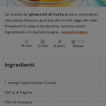
e
La ricetta dei
ghiaccioli di frutta
aiuta a concedersi
una pausa fresca e gustosa dai torridi raggi del sole.
Prepararli in casa è facilissimo, servono pochi
ingredienti e il risultato &egra...
Approfondisci
15 min
0 min
6 pers.
Bassa
Ingredienti
1 mango Sapori&Idee Conad
100 g di fragole
100 ml d'acqua