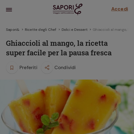
Accedi
Sapori&
Ricette degli Chef
Dolci e Dessert
Ghiaccioli al mango, la r
Ghiaccioli al mango, la ricetta
super facile per la pausa fresca
Preferiti
Condividi
la frutta
za sensi di
 può!
hi e
la ricetta
parare il