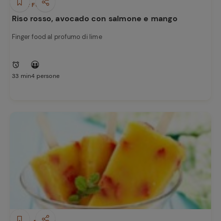
e
Finger Food
Riso rosso, avocado con salmone e mango
Finger food al profumo di lime
33 min
4 persone