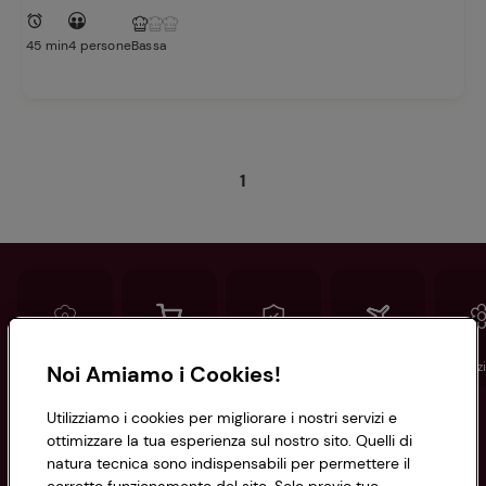
45 min
4 persone
Bassa
1
Conad
Spesa online
Assicurazioni
Viaggi
Istituz
Noi Amiamo i Cookies!
Utilizziamo i cookies per migliorare i nostri servizi e
Informazioni
ottimizzare la tua esperienza sul nostro sito. Quelli di
natura tecnica sono indispensabili per permettere il