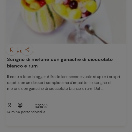
Dolci e Dessert
Scrigno di melone con ganache di cioccolato
bianco e rum
Il nostro food blogger Alfredo Iannaccone vuole stupire i propri
Ricette
ospiti con un dessert semplice ma d'impatto: lo scrigno di
preferite
melone con ganache di cioccolato bianco e rum. Dal ...
14 min
4 persone
Media