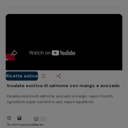
Ricette estive
Finger Food
Insalata esotica di salmone con mango e avocado
Insalata esotica di salmone, avocado e mango: sapori freschi,
ingredienti super nutrienti e sani, sapori equilibrati.
18 min
4 persone
Bassa