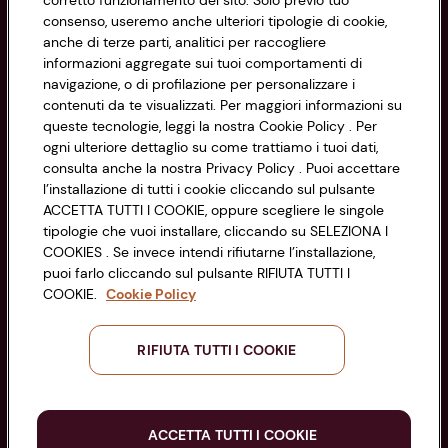
corretto funzionamento del sito. Solo previo tuo
Privacy Policy
consenso, useremo anche ulteriori tipologie di cookie,
anche di terze parti, analitici per raccogliere
Cookie Policy
CONAD SOCIETÀ COOPERATIVA
informazioni aggregate sui tuoi comportamenti di
navigazione, o di profilazione per personalizzare i
Via Michelino, 59 | 40127 BOLOGNA
Impostazioni Cookie
contenuti da te visualizzati. Per maggiori informazioni su
Codice Fiscale e Registro Imprese
queste tecnologie, leggi la nostra Cookie Policy . Per
di Bologna 00865960157
Accessibilità
ogni ulteriore dettaglio su come trattiamo i tuoi dati,
PARTITA IVA 03320960374
consulta anche la nostra Privacy Policy . Puoi accettare
l’installazione di tutti i cookie cliccando sul pulsante
ACCETTA TUTTI I COOKIE, oppure scegliere le singole
Servizio clienti
tipologie che vuoi installare, cliccando su SELEZIONA I
COOKIES . Se invece intendi rifiutarne l’installazione,
puoi farlo cliccando sul pulsante RIFIUTA TUTTI I
COOKIE.
Cookie Policy
Seguici sui Social:
RIFIUTA TUTTI I COOKIE
Scarica l'app
ACCETTA TUTTI I COOKIE