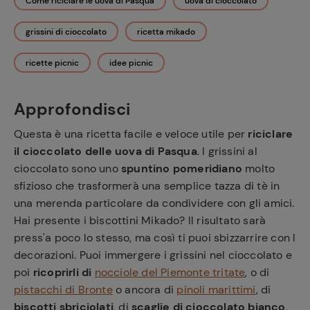
Come riciclare le uova di Pasqua
uova di cioccolato
grissini di cioccolato
ricetta mikado
ricette picnic
idee picnic
Approfondisci
Questa è una ricetta facile e veloce utile per
riciclare
il cioccolato delle uova di Pasqua
. I grissini al
cioccolato sono uno
spuntino pomeridiano
molto
sfizioso che trasformerà una semplice tazza di tè in
una merenda particolare da condividere con gli amici.
Hai presente i biscottini Mikado? Il risultato sarà
press'a poco lo stesso, ma così ti puoi sbizzarrire con l
decorazioni. Puoi immergere i grissini nel cioccolato e
poi
ricoprirli di
nocciole del Piemonte tritate
, o di
pistacchi di Bronte
o ancora di
pinoli marittimi
, di
biscotti sbriciolati
, di
scaglie di cioccolato bianco
,