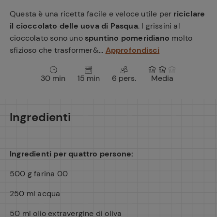
e
Questa è una ricetta facile e veloce utile per
riciclare
il cioccolato delle uova di Pasqua
. I grissini al
cioccolato sono uno
spuntino pomeridiano
molto
sfizioso che trasformer&...
Approfondisci
30 min
15 min
6 pers.
Media
Ingredienti
Ingredienti per quattro persone:
500 g farina 00
250 ml acqua
50 ml olio extravergine di oliva