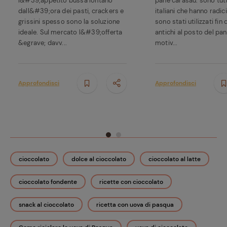
l&#39;appetito bussa lontano
pane carasau: sono tutt
dall&#39;ora dei pasti, crackers e
italiani che hanno radic
grissini spesso sono la soluzione
sono stati utilizzati fin
ideale. Sul mercato l&#39;offerta
antichi al posto del pan
&egrave; davv...
motiv...
Approfondisci
Approfondisci
cioccolato
dolce al cioccolato
cioccolato al latte
cioccolato fondente
ricette con cioccolato
snack al cioccolato
ricetta con uova di pasqua