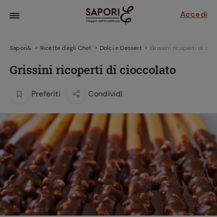
Accedi
Sapori&
Ricette degli Chef
Dolci e Dessert
Grissini ricoperti di cio
Grissini ricoperti di cioccolato
Preferiti
Condividi
la frutta
za sensi di
 può!
hi e
la ricetta
parare il