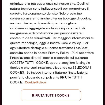
ottimizzare la tua esperienza sul nostro sito. Quelli di
natura tecnica sono indispensabili per permettere il
Privacy Policy
corretto funzionamento del sito. Solo previo tuo
consenso, useremo anche ulteriori tipologie di cookie,
Cookie Policy
anche di terze parti, analitici per raccogliere
CONAD SOCIETÀ COOPERATIVA
informazioni aggregate sui tuoi comportamenti di
Via Michelino, 59 | 40127 BOLOGNA
Impostazioni Cookie
navigazione, o di profilazione per personalizzare i
Codice Fiscale e Registro Imprese
contenuti da te visualizzati. Per maggiori informazioni su
di Bologna 00865960157
Accessibilità
queste tecnologie, leggi la nostra Cookie Policy . Per
PARTITA IVA 03320960374
ogni ulteriore dettaglio su come trattiamo i tuoi dati,
consulta anche la nostra Privacy Policy . Puoi accettare
l’installazione di tutti i cookie cliccando sul pulsante
Servizio clienti
ACCETTA TUTTI I COOKIE, oppure scegliere le singole
tipologie che vuoi installare, cliccando su SELEZIONA I
COOKIES . Se invece intendi rifiutarne l’installazione,
puoi farlo cliccando sul pulsante RIFIUTA TUTTI I
COOKIE.
Cookie Policy
Seguici sui Social:
RIFIUTA TUTTI I COOKIE