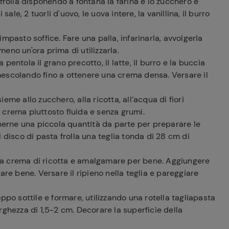
frolla disponendo a fontana la farina e lo zucchero e
e, 2 tuorli d'uovo, le uova intere, la vanillina, il burro
mpasto soffice. Fare una palla, infarinarla, avvolgerla
lmeno un'ora prima di utilizzarla.
entola il grano precotto, il latte, il burro e la buccia
, mescolando fino a ottenere una crema densa. Versare il
sieme allo zucchero, alla ricotta, all’acqua di fiori
na crema piuttosto fluida e senza grumi.
enerne una piccola quantità da parte per preparare le
 disco di pasta frolla una teglia tonda di 28 cm di
e la crema di ricotta e amalgamare per bene. Aggiungere
are bene. Versare il ripieno nella teglia e pareggiare
ppo sottile e formare, utilizzando una rotella tagliapasta
larghezza di 1,5-2 cm. Decorare la superficie della