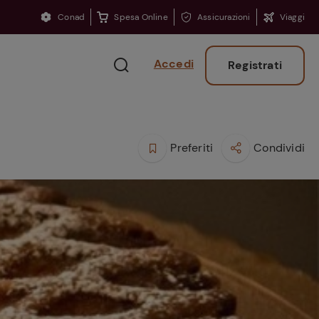
Conad
Spesa Online
Assicurazioni
Viaggi
Accedi
Registrati
Preferiti
Condividi
Ritorno sui banchi?
Consigli per ritrovare
la concentrazione