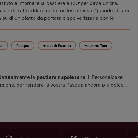
tuto e infornare la pastiera a 180°per circa un’ora.
asciarla raffreddare nella tortiera stessa. Quando si sarà
 su di un piatto da portata e spolverizzarla con lo
na
Pasqua
menu di Pasqua
Maurizio Tosi
 Naturalmente la
pastiera napoletana
! Il Personalcake
rsione, per rendere la vostra Pasqua ancora più dolce...