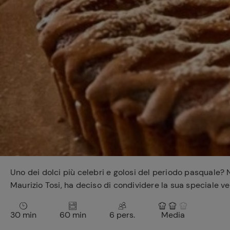
Bisque di gamberi:
l'ideale per insaporire
i tuoi piatti di pesce!
Cavolo romanesco al
forno con ‘nduja
Uno dei dolci più celebri e golosi del periodo pasquale?
Maurizio Tosi, ha deciso di condividere la sua speciale ver
30 min
60 min
6 pers.
Media