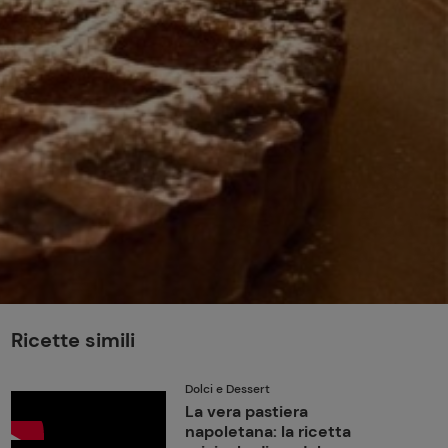
perduta
Come affumicare:
legna ed erbe da
usare
Finferli, animelle e
salsa ai frutti rossi
Ricette simili
Dolci e Dessert
La vera pastiera
napoletana: la ricetta