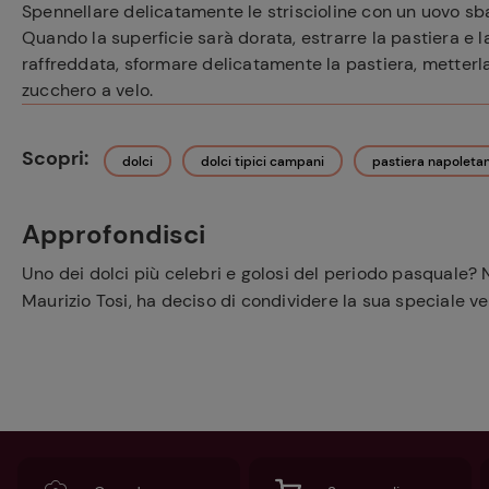
Spennellare delicatamente le striscioline con un uovo sbat
Quando la superficie sarà dorata, estrarre la pastiera e l
raffreddata, sformare delicatamente la pastiera, metterla
zucchero a velo.
Scopri:
dolci
dolci tipici campani
pastiera napoleta
Approfondisci
Uno dei dolci più celebri e golosi del periodo pasquale?
Maurizio Tosi, ha deciso di condividere la sua speciale ve