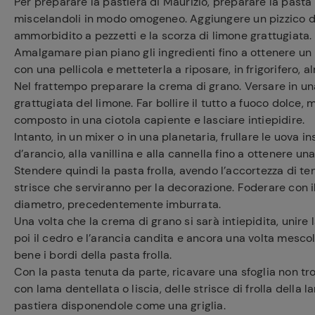
Per preparare la pastiera di Maurizio, preparare la pasta 
miscelandoli in modo omogeneo. Aggiungere un pizzico di sal
ammorbidito a pezzetti e la scorza di limone grattugiata.
Amalgamare pian piano gli ingredienti fino a ottenere un i
con una pellicola e metteterla a riposare, in frigorifero, a
Nel frattempo preparare la crema di grano. Versare in una p
grattugiata del limone. Far bollire il tutto a fuoco dolce
composto in una ciotola capiente e lasciare intiepidire.
Intanto, in un mixer o in una planetaria, frullare le uova in
d’arancio, alla vanillina e alla cannella fino a ottenere u
Stendere quindi la pasta frolla, avendo l’accortezza di t
strisce che serviranno per la decorazione. Foderare con il
diametro, precedentemente imburrata.
Una volta che la crema di grano si sarà intiepidita, unir
poi il cedro e l’arancia candita e ancora una volta mescol
bene i bordi della pasta frolla.
Con la pasta tenuta da parte, ricavare una sfoglia non tro
con lama dentellata o liscia, delle strisce di frolla della 
pastiera disponendole come una griglia.