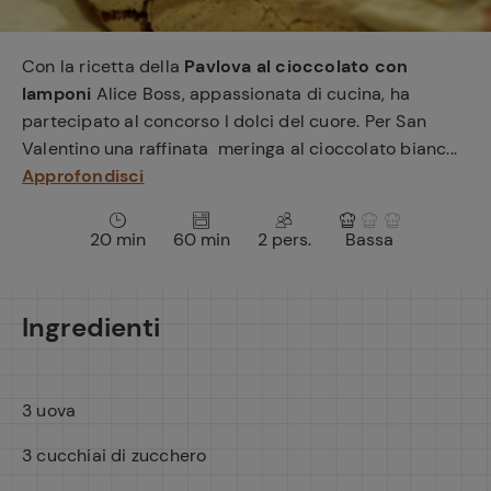
e
Con la ricetta della
Pavlova al cioccolato con
lamponi
Alice Boss, appassionata di cucina, ha
partecipato al concorso I dolci del cuore. Per San
Valentino una raffinata meringa al cioccolato bianc...
Approfondisci
20 min
60 min
2 pers.
Bassa
Ingredienti
3 uova
3 cucchiai di zucchero