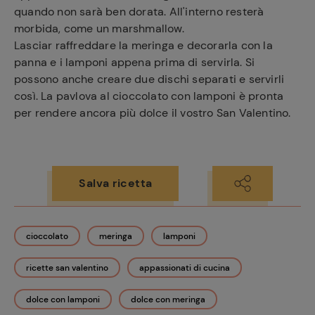
quando non sarà ben dorata. All'interno resterà
morbida, come un marshmallow.
Lasciar raffreddare la meringa e decorarla con la
panna e i lamponi appena prima di servirla. Si
Ricette
possono anche creare due dischi separati e servirli
preferite
così. La pavlova al cioccolato con lamponi è pronta
per rendere ancora più dolce il vostro San Valentino.
Salva ricetta
cioccolato
meringa
lamponi
ricette san valentino
appassionati di cucina
dolce con lamponi
dolce con meringa