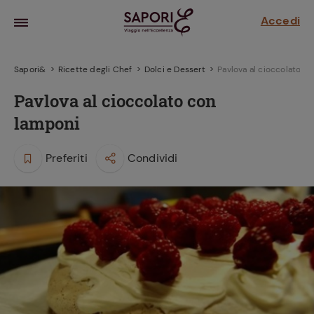
Accedi
Sapori&
Ricette degli Chef
Dolci e Dessert
Pavlova al cioccolato c
Pavlova al cioccolato con
lamponi
Preferiti
Condividi
la frutta
za sensi di
 può!
hi e
la ricetta
parare il