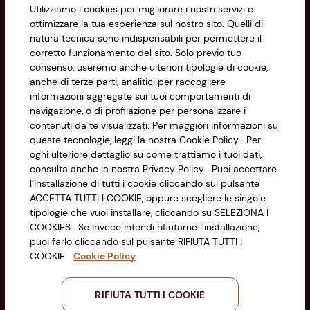
Utilizziamo i cookies per migliorare i nostri servizi e
Informazioni
ottimizzare la tua esperienza sul nostro sito. Quelli di
natura tecnica sono indispensabili per permettere il
corretto funzionamento del sito. Solo previo tuo
Privacy Policy
consenso, useremo anche ulteriori tipologie di cookie,
anche di terze parti, analitici per raccogliere
Cookie Policy
CONAD SOCIETÀ COOPERATIVA
informazioni aggregate sui tuoi comportamenti di
navigazione, o di profilazione per personalizzare i
Via Michelino, 59 | 40127 BOLOGNA
Impostazioni Cookie
contenuti da te visualizzati. Per maggiori informazioni su
Codice Fiscale e Registro Imprese
queste tecnologie, leggi la nostra Cookie Policy . Per
di Bologna 00865960157
Accessibilità
ogni ulteriore dettaglio su come trattiamo i tuoi dati,
PARTITA IVA 03320960374
consulta anche la nostra Privacy Policy . Puoi accettare
l’installazione di tutti i cookie cliccando sul pulsante
ACCETTA TUTTI I COOKIE, oppure scegliere le singole
Servizio clienti
tipologie che vuoi installare, cliccando su SELEZIONA I
COOKIES . Se invece intendi rifiutarne l’installazione,
puoi farlo cliccando sul pulsante RIFIUTA TUTTI I
COOKIE.
Cookie Policy
Seguici sui Social:
RIFIUTA TUTTI I COOKIE