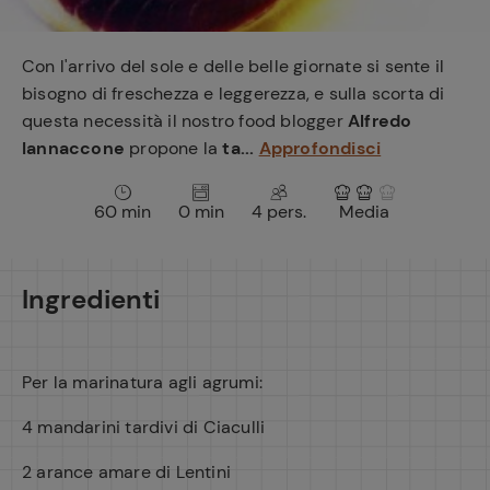
e
Con l'arrivo del sole e delle belle giornate si sente il
bisogno di freschezza e leggerezza, e sulla scorta di
questa necessità il nostro food blogger
Alfredo
Iannaccone
propone la
ta...
Approfondisci
60 min
0 min
4 pers.
Media
Ingredienti
Per la marinatura agli agrumi:
4 mandarini tardivi di Ciaculli
2 arance amare di Lentini