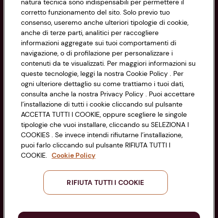
natura tecnica sono indispensabili per permettere il
Privacy Policy
corretto funzionamento del sito. Solo previo tuo
consenso, useremo anche ulteriori tipologie di cookie,
Cookie Policy
anche di terze parti, analitici per raccogliere
CONAD SOCIETÀ COOPERATIVA
informazioni aggregate sui tuoi comportamenti di
Via Michelino, 59 | 40127 BOLOGNA
Impostazioni Cookie
navigazione, o di profilazione per personalizzare i
Codice Fiscale e Registro Imprese
contenuti da te visualizzati. Per maggiori informazioni su
di Bologna 00865960157
Accessibilità
queste tecnologie, leggi la nostra Cookie Policy . Per
PARTITA IVA 03320960374
ogni ulteriore dettaglio su come trattiamo i tuoi dati,
consulta anche la nostra Privacy Policy . Puoi accettare
l’installazione di tutti i cookie cliccando sul pulsante
Servizio clienti
ACCETTA TUTTI I COOKIE, oppure scegliere le singole
tipologie che vuoi installare, cliccando su SELEZIONA I
COOKIES . Se invece intendi rifiutarne l’installazione,
puoi farlo cliccando sul pulsante RIFIUTA TUTTI I
COOKIE.
Cookie Policy
Seguici sui Social:
RIFIUTA TUTTI I COOKIE
Scarica l'app