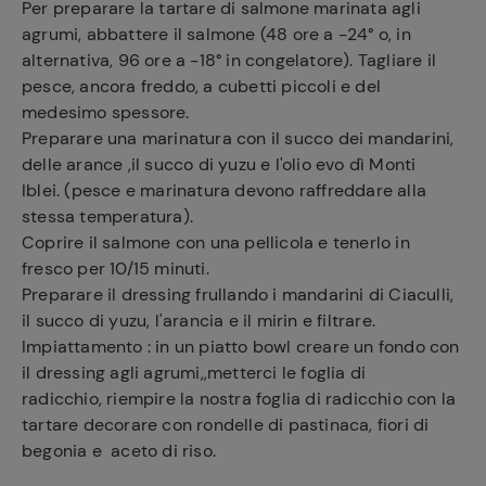
Per preparare la tartare di salmone marinata agli
agrumi, abbattere il salmone (48 ore a -24° o, in
alternativa, 96 ore a -18° in congelatore). Tagliare il
pesce, ancora freddo, a cubetti piccoli e del
medesimo spessore.
Preparare una marinatura con il succo dei mandarini,
delle arance ,il succo di yuzu e l'olio evo dì Monti
Iblei. (pesce e marinatura devono raffreddare alla
stessa temperatura).
Coprire il salmone con una pellicola e tenerlo in
fresco per 10/15 minuti.
Preparare il dressing frullando i mandarini di Ciaculli,
Ricette
il succo di yuzu, l'arancia e il mirin e filtrare.
preferite
Impiattamento : in un piatto bowl creare un fondo con
il dressing agli agrumi,,metterci le foglia di
radicchio, riempire la nostra foglia di radicchio con la
tartare decorare con rondelle di pastinaca, fiori di
begonia e aceto di riso.