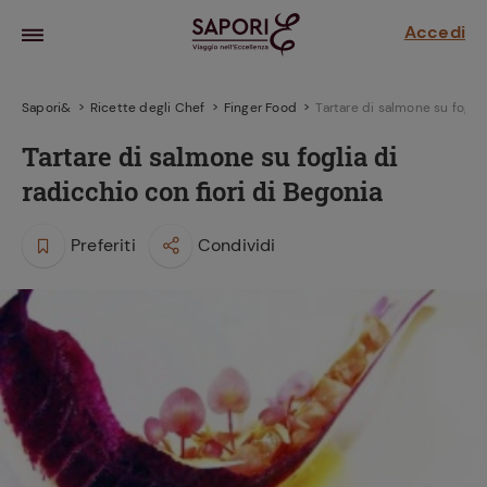
Accedi
Sapori&
Ricette degli Chef
Finger Food
Tartare di salmone su foglia
Tartare di salmone su foglia di
radicchio con fiori di Begonia
Preferiti
Condividi
la frutta
za sensi di
 può!
hi e
la ricetta
parare il