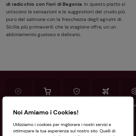
di radicchio con fiori di Begonia
. In questo piatto si
uniscono le sensazioni e le suggestioni del crudo più
puro del salmone con la freschezza degli agrumi di
Sicilia più primaverili che la stagione offre, un un
abbinamento gustoso e delicato.
Conad
Spesa online
Assicurazioni
Viaggi
Istituz
Noi Amiamo i Cookies!
Informazioni
Utilizziamo i cookies per migliorare i nostri servizi e
ottimizzare la tua esperienza sul nostro sito. Quelli di