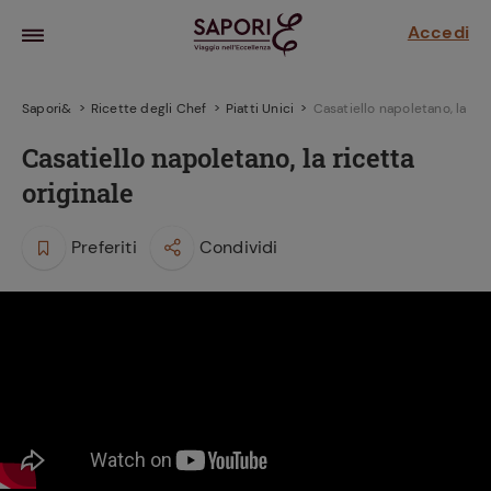
Accedi
Sapori&
Ricette degli Chef
Piatti Unici
Casatiello napoletano, la ric
Casatiello napoletano, la ricetta
originale
Preferiti
Condividi
la frutta
za sensi di
 può!
hi e
la ricetta
parare il