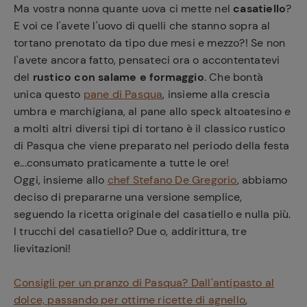
Ma vostra nonna quante uova ci mette nel
casatiello
?
E voi ce l'avete l'uovo di quelli che stanno sopra al
tortano prenotato da tipo due mesi e mezzo?! Se non
l'avete ancora fatto, pensateci ora o accontentatevi
del
rustico con salame e formaggio
. Che bontà
unica questo
pane di Pasqua
, insieme alla crescia
umbra e marchigiana, al pane allo speck altoatesino e
a molti altri diversi tipi di tortano è il classico rustico
di Pasqua che viene preparato nel periodo della festa
e...consumato praticamente a tutte le ore!
Oggi, insieme allo
chef Stefano De Gregorio
, abbiamo
deciso di prepararne una versione semplice,
seguendo la ricetta originale del casatiello e nulla più.
I trucchi del casatiello? Due o, addirittura, tre
lievitazioni!
Consigli per un pranzo di Pasqua? Dall'antipasto al
dolce, passando per ottime ricette di agnello
,