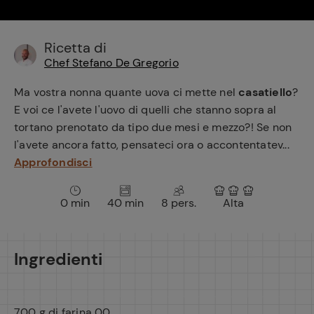
e
Ricetta di
Chef Stefano De Gregorio
Ma vostra nonna quante uova ci mette nel
casatiello
?
E voi ce l'avete l'uovo di quelli che stanno sopra al
tortano prenotato da tipo due mesi e mezzo?! Se non
l'avete ancora fatto, pensateci ora o accontentatev...
Approfondisci
0 min
40 min
8 pers.
Alta
Ingredienti
700 g di farina 00