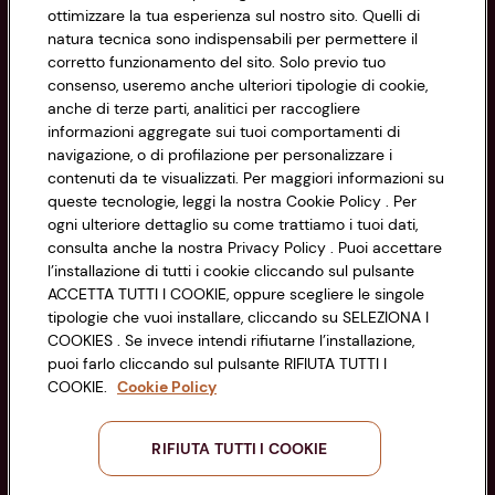
ottimizzare la tua esperienza sul nostro sito. Quelli di
natura tecnica sono indispensabili per permettere il
Privacy Policy
corretto funzionamento del sito. Solo previo tuo
consenso, useremo anche ulteriori tipologie di cookie,
Cookie Policy
anche di terze parti, analitici per raccogliere
CONAD SOCIETÀ COOPERATIVA
informazioni aggregate sui tuoi comportamenti di
Via Michelino, 59 | 40127 BOLOGNA
Impostazioni Cookie
navigazione, o di profilazione per personalizzare i
Codice Fiscale e Registro Imprese
contenuti da te visualizzati. Per maggiori informazioni su
di Bologna 00865960157
Accessibilità
queste tecnologie, leggi la nostra Cookie Policy . Per
PARTITA IVA 03320960374
ogni ulteriore dettaglio su come trattiamo i tuoi dati,
consulta anche la nostra Privacy Policy . Puoi accettare
l’installazione di tutti i cookie cliccando sul pulsante
Servizio clienti
ACCETTA TUTTI I COOKIE, oppure scegliere le singole
tipologie che vuoi installare, cliccando su SELEZIONA I
COOKIES . Se invece intendi rifiutarne l’installazione,
puoi farlo cliccando sul pulsante RIFIUTA TUTTI I
COOKIE.
Cookie Policy
Seguici sui Social:
RIFIUTA TUTTI I COOKIE